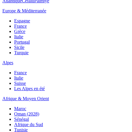
Atlantique
Cefalù
Palmiye
Europe & Méditerranée
Espagne
France
Grèce
Italie
Portugal
Sicile
Turquie
Alpes
France
Italie
Suisse
Les Alpes en été
Afrique & Moyen Orient
Maroc
Oman (2028)
Sénégal
Afrique du Sud
Tunisie