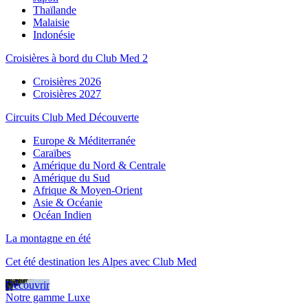
Thaïlande
Malaisie
Indonésie
Croisières à bord du Club Med 2
Croisières 2026
Croisières 2027
Circuits Club Med Découverte
Europe & Méditerranée
Caraïbes
Amérique du Nord & Centrale
Amérique du Sud
Afrique & Moyen-Orient
Asie & Océanie
Océan Indien
La montagne en été
Cet été destination les Alpes avec Club Med
Découvrir
Notre gamme Luxe