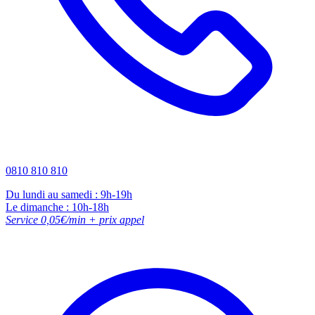
0810 810 810
Du lundi au samedi : 9h-19h
Le dimanche : 10h-18h
Service 0,05€/min + prix appel