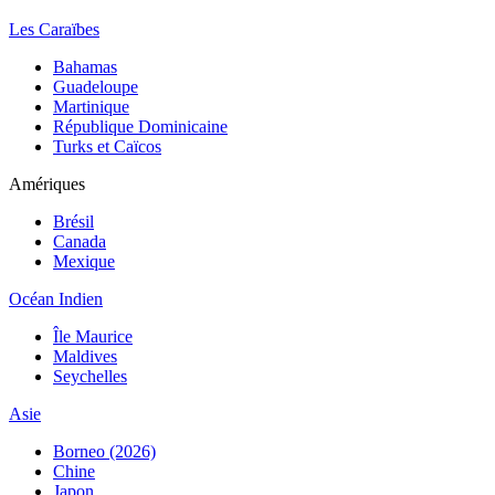
Les Caraïbes
Bahamas
Guadeloupe
Martinique
République Dominicaine
Turks et Caïcos
Amériques
Brésil
Canada
Mexique
Océan Indien
Île Maurice
Maldives
Seychelles
Asie
Borneo (2026)
Chine
Japon