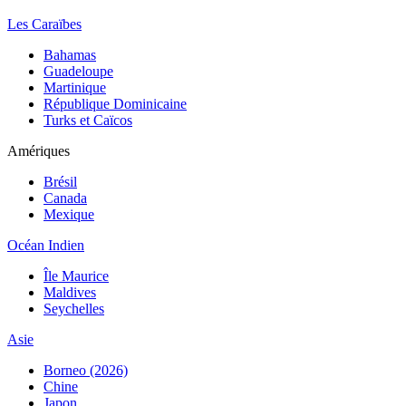
Les Caraïbes
Bahamas
Guadeloupe
Martinique
République Dominicaine
Turks et Caïcos
Amériques
Brésil
Canada
Mexique
Océan Indien
Île Maurice
Maldives
Seychelles
Asie
Borneo (2026)
Chine
Japon