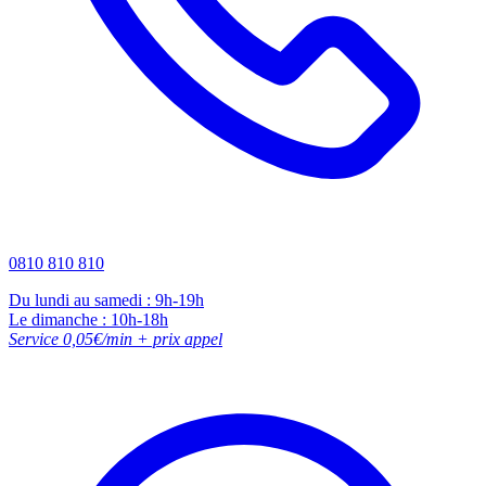
0810 810 810
Du lundi au samedi : 9h-19h
Le dimanche : 10h-18h
Service 0,05€/min + prix appel