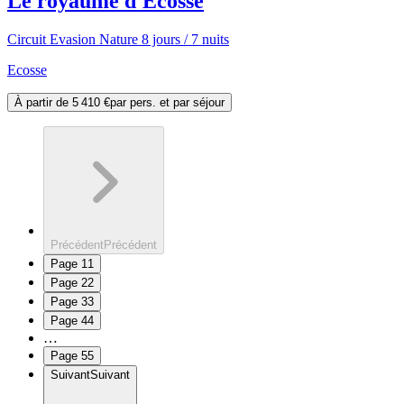
Le royaume d'Ecosse
Circuit Evasion Nature 8 jours / 7 nuits
Ecosse
À partir de
5 410 €
par pers. et par séjour
Précédent
Précédent
Page
1
1
Page
2
2
Page
3
3
Page
4
4
…
Page
5
5
Suivant
Suivant