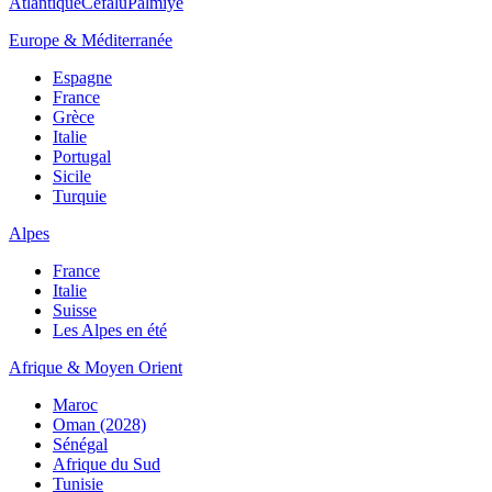
Atlantique
Cefalù
Palmiye
Europe & Méditerranée
Espagne
France
Grèce
Italie
Portugal
Sicile
Turquie
Alpes
France
Italie
Suisse
Les Alpes en été
Afrique & Moyen Orient
Maroc
Oman (2028)
Sénégal
Afrique du Sud
Tunisie