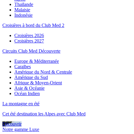
Thaïlande
Malaisie
Indonésie
Croisières à bord du Club Med 2
Croisières 2026
Croisières 2027
Circuits Club Med Découverte
Europe & Méditerranée
Caraïbes
Amérique du Nord & Centrale
Amérique du Sud
Afrique & Moyen-Orient
Asie & Océanie
Océan Indien
La montagne en été
Cet été destination les Alpes avec Club Med
Découvrir
Notre gamme Luxe