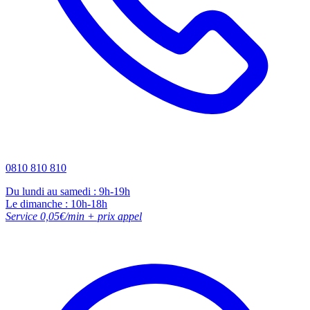
0810 810 810
Du lundi au samedi : 9h-19h
Le dimanche : 10h-18h
Service 0,05€/min + prix appel