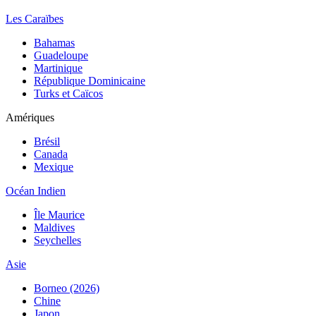
Les Caraïbes
Bahamas
Guadeloupe
Martinique
République Dominicaine
Turks et Caïcos
Amériques
Brésil
Canada
Mexique
Océan Indien
Île Maurice
Maldives
Seychelles
Asie
Borneo (2026)
Chine
Japon