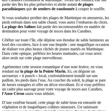
partie des îles les plus préservées et abrite autant
de plages
paradisiaques
que
de sentiers de randonnée
à couper le souffle.
Si vous souhaitez profiter des plages de Martinique en amoureux, les
pieds enfouis dans son sable chaud, vous aurez l’embarras du choix.
La plage des Salines
fait partie des incontournables en matière de
destination pour votre voyage de noces dans les Caraïbes.
Célèbre sur toute l’île, elle déploie son étendue de sable lumineux au
bord des cocotiers, face à une eau limpide : une magnifique occasion
de réaliser vos plus beaux clichés de jeunes mariés en Martinique.
Dans cette optique, préférez les heures matinales, car vous serez
alors seuls sur cette plage merveilleuse.
Agrémentez cette session romantique d’une note festive, en vous
rendant sur
la plage de la Pointe Marin.
Ici, on déguste un
savoureux « ti punch » local, confortablement installé sur une
paillote, les pieds dans l’eau. Au coucher du soleil, la plage se pare
de lueurs orangées et offre un décor envoûtant. Et si vous préférez
un cadre plus sauvage pour votre voyage de noces aux Caraïbes,
l’Anse Céron
saura vous séduire.
D’une extrême beauté, cette plage de sable brun est entourée de
végétation et de magnifiques collines sinueuses. Un saisissant