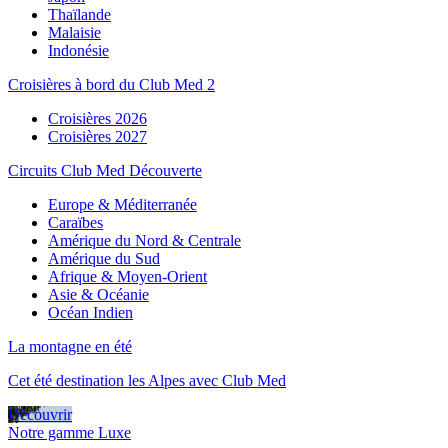
Thaïlande
Malaisie
Indonésie
Croisières à bord du Club Med 2
Croisières 2026
Croisières 2027
Circuits Club Med Découverte
Europe & Méditerranée
Caraïbes
Amérique du Nord & Centrale
Amérique du Sud
Afrique & Moyen-Orient
Asie & Océanie
Océan Indien
La montagne en été
Cet été destination les Alpes avec Club Med
Découvrir
Notre gamme Luxe