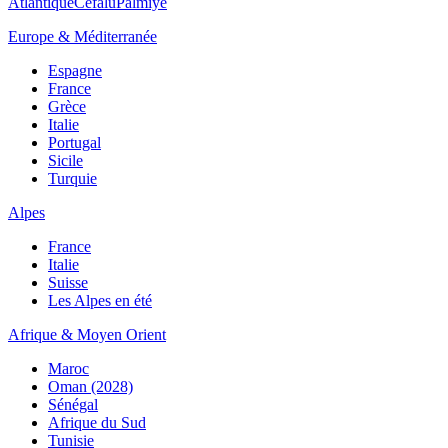
Atlantique
Cefalù
Palmiye
Europe & Méditerranée
Espagne
France
Grèce
Italie
Portugal
Sicile
Turquie
Alpes
France
Italie
Suisse
Les Alpes en été
Afrique & Moyen Orient
Maroc
Oman (2028)
Sénégal
Afrique du Sud
Tunisie