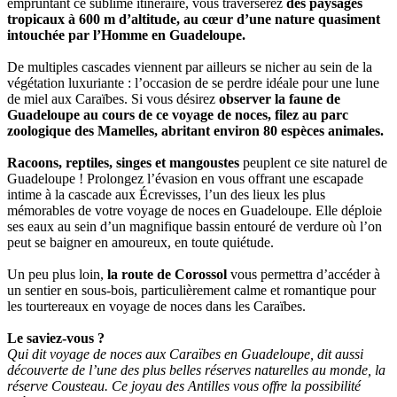
empruntant ce sublime itinéraire, vous traverserez
des paysages
tropicaux à 600 m d’altitude, au cœur d’une nature quasiment
intouchée par l’Homme en Guadeloupe.
De multiples cascades viennent par ailleurs se nicher au sein de la
végétation luxuriante : l’occasion de se perdre idéale pour une lune
de miel aux Caraïbes. Si vous désirez
observer la faune de
Guadeloupe au cours de ce voyage de noces, filez au parc
zoologique des Mamelles, abritant environ 80 espèces animales.
Racoons, reptiles, singes et mangoustes
peuplent ce site naturel de
Guadeloupe ! Prolongez l’évasion en vous offrant une escapade
intime à la cascade aux Écrevisses, l’un des lieux les plus
mémorables de votre voyage de noces en Guadeloupe. Elle déploie
ses eaux au sein d’un magnifique bassin entouré de verdure où l’on
peut se baigner en amoureux, en toute quiétude.
Un peu plus loin,
la route de Corossol
vous permettra d’accéder à
un sentier en sous-bois, particulièrement calme et romantique pour
les tourtereaux en voyage de noces dans les Caraïbes.
Le saviez-vous ?
Qui dit voyage de noces aux Caraïbes en Guadeloupe, dit aussi
découverte de l’une des plus belles réserves naturelles au monde, la
réserve Cousteau. Ce joyau des Antilles vous offre la possibilité