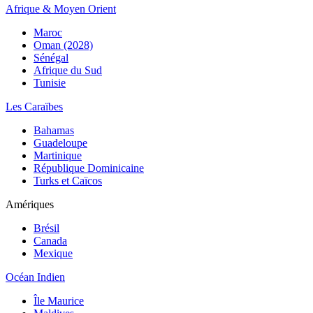
Afrique & Moyen Orient
Maroc
Oman (2028)
Sénégal
Afrique du Sud
Tunisie
Les Caraïbes
Bahamas
Guadeloupe
Martinique
République Dominicaine
Turks et Caïcos
Amériques
Brésil
Canada
Mexique
Océan Indien
Île Maurice