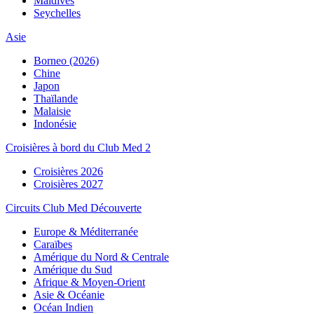
Maldives
Seychelles
Asie
Borneo (2026)
Chine
Japon
Thaïlande
Malaisie
Indonésie
Croisières à bord du Club Med 2
Croisières 2026
Croisières 2027
Circuits Club Med Découverte
Europe & Méditerranée
Caraïbes
Amérique du Nord & Centrale
Amérique du Sud
Afrique & Moyen-Orient
Asie & Océanie
Océan Indien