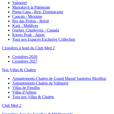
Valmorel
Marrakech la Palmeraie
Punta Cana - Rep. Dominicaine
Cancún - Mexique
Rio das Pedras - Brésil
Kani - Maldives
Quebec Charlevoix - Canada
Kiroro Peak - Japon
Tous nos Espaces Exclusive Collection
Croisières à bord du Club Med 2
Croisières 2026
Croisières 2027
Nos Villas & Chalets
Appartements-Chalets de Grand Massif Samoëns Morillon
Appartements-Chalets de Valmorel
Villas de Finolhu
Villas d'Albion
Tous nos Villas & Chalets
Club Med 2