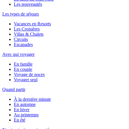
Les nouveautés
Les types de séjours
Vacances en Resorts
Les Croisières
Villas & Chalets
Circuits
Escapades
Avec qui voyager
En famille
En couple
Voyage de noces
Voyager seul
Quand partir
À la dernière minute
En automne
En hiver
Au printemps
En été