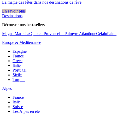
La magie des fêtes dans nos destinations de rêve​
En savoir plus
Destinations
Découvrir nos best-sellers
Magna Marbella
Opio en Provence
La Palmyre Atlantique
Cefalù
Palmi
Europe & Méditerranée
Espagne
France
Grèce
Italie
Portugal
Sicile
Turquie
Alpes
France
Italie
Suisse
Les Alpes en été