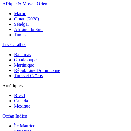
Afrique & Moyen Orient
Maroc
Oman (2028)
Sénégal
Afrique du Sud
Tunisie
Les Caraïbes
Bahamas
Guadeloupe
Martinique
République Dominicaine
Turks et Caïcos
Amériques
Brésil
Canada
Mexique
Océan Indien
Île Maurice