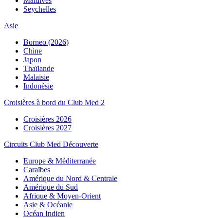
Maldives
Seychelles
Asie
Borneo (2026)
Chine
Japon
Thaïlande
Malaisie
Indonésie
Croisières à bord du Club Med 2
Croisières 2026
Croisières 2027
Circuits Club Med Découverte
Europe & Méditerranée
Caraïbes
Amérique du Nord & Centrale
Amérique du Sud
Afrique & Moyen-Orient
Asie & Océanie
Océan Indien