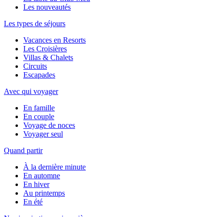
Les nouveautés
Les types de séjours
Vacances en Resorts
Les Croisières
Villas & Chalets
Circuits
Escapades
Avec qui voyager
En famille
En couple
Voyage de noces
Voyager seul
Quand partir
À la dernière minute
En automne
En hiver
Au printemps
En été