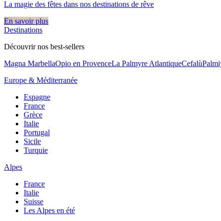
La magie des fêtes dans nos destinations de rêve​
En savoir plus
Destinations
Découvrir nos best-sellers
Magna Marbella
Opio en Provence
La Palmyre Atlantique
Cefalù
Palmi
Europe & Méditerranée
Espagne
France
Grèce
Italie
Portugal
Sicile
Turquie
Alpes
France
Italie
Suisse
Les Alpes en été