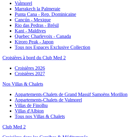
Valmorel
Marrakech la Palmeraie
Punta Cana - Rep. Dominicaine
Cancún - Mexique
Rio das Pedras - Brésil
Kani - Maldives
Quebec Charlevoix - Canada
Kiroro Peak - Japon
Tous nos Espaces Exclusive Collection
Croisières à bord du Club Med 2
Croisières 2026
Croisières 2027
Nos Villas & Chalets
Appartements-Chalets de Grand Massif Samoëns Morillon
Appartements-Chalets de Valmorel
Villas de Finolhu
Villas d'Albion
Tous nos Villas & Chalets
Club Med 2