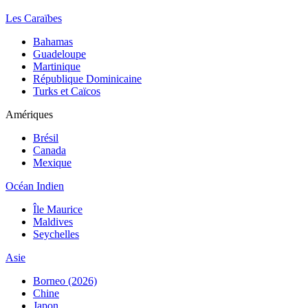
Les Caraïbes
Bahamas
Guadeloupe
Martinique
République Dominicaine
Turks et Caïcos
Amériques
Brésil
Canada
Mexique
Océan Indien
Île Maurice
Maldives
Seychelles
Asie
Borneo (2026)
Chine
Japon