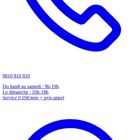
0810 810 810
Du lundi au samedi : 9h-19h
Le dimanche : 10h-18h
Service 0,05€/min + prix appel