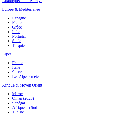
Atlantique
Cefalù
Palmiye
Europe & Méditerranée
Espagne
France
Grèce
Italie
Portugal
Sicile
Turquie
Alpes
France
Italie
Suisse
Les Alpes en été
Afrique & Moyen Orient
Maroc
Oman (2028)
Sénégal
Afrique du Sud
Tunisie