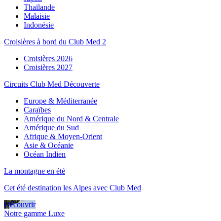
Thaïlande
Malaisie
Indonésie
Croisières à bord du Club Med 2
Croisières 2026
Croisières 2027
Circuits Club Med Découverte
Europe & Méditerranée
Caraïbes
Amérique du Nord & Centrale
Amérique du Sud
Afrique & Moyen-Orient
Asie & Océanie
Océan Indien
La montagne en été
Cet été destination les Alpes avec Club Med
Découvrir
Notre gamme Luxe