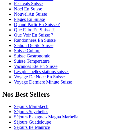
Festivals Suisse
Noel En Suisse
Nouvel An Suisse
Plages En Suisse
Quand Partir En Suisse ?
Que Faire En Suisse ?
Que Voir En Suisse ?
Randonnees En Suisse
Station De Ski Suisse
Suisse Culture
Suisse Gastronomie
Suisse Temperature
Vacances Ete En Suisse
Les plus belles stations suisses
Voyage De Noce En Suisse
Voyage Derniere Minute Suisse
Nos Best Sellers
Séjours Marrakech
Séjours Seychelles
Séjours Espagne - Magna Marbella
Séjours Guadeloupe
Séjours Ile-Maurice