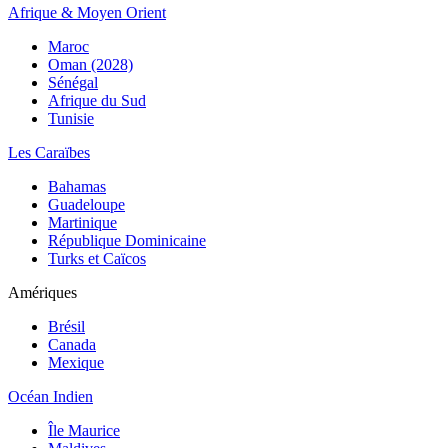
Afrique & Moyen Orient
Maroc
Oman (2028)
Sénégal
Afrique du Sud
Tunisie
Les Caraïbes
Bahamas
Guadeloupe
Martinique
République Dominicaine
Turks et Caïcos
Amériques
Brésil
Canada
Mexique
Océan Indien
Île Maurice