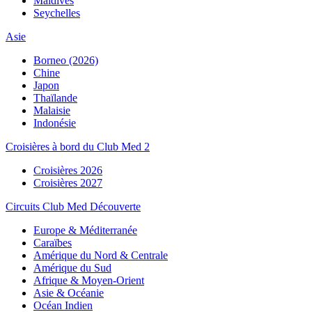
Maldives
Seychelles
Asie
Borneo (2026)
Chine
Japon
Thaïlande
Malaisie
Indonésie
Croisières à bord du Club Med 2
Croisières 2026
Croisières 2027
Circuits Club Med Découverte
Europe & Méditerranée
Caraïbes
Amérique du Nord & Centrale
Amérique du Sud
Afrique & Moyen-Orient
Asie & Océanie
Océan Indien