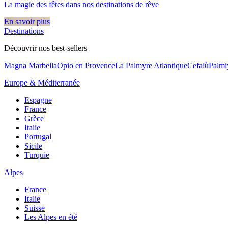
La magie des fêtes dans nos destinations de rêve​
En savoir plus
Destinations
Découvrir nos best-sellers
Magna Marbella
Opio en Provence
La Palmyre Atlantique
Cefalù
Palmi
Europe & Méditerranée
Espagne
France
Grèce
Italie
Portugal
Sicile
Turquie
Alpes
France
Italie
Suisse
Les Alpes en été