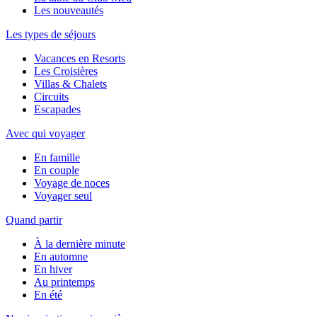
Les nouveautés
Les types de séjours
Vacances en Resorts
Les Croisières
Villas & Chalets
Circuits
Escapades
Avec qui voyager
En famille
En couple
Voyage de noces
Voyager seul
Quand partir
À la dernière minute
En automne
En hiver
Au printemps
En été