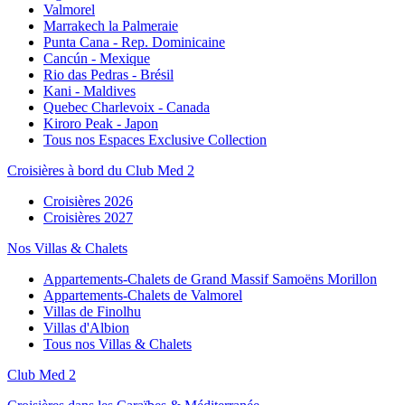
Valmorel
Marrakech la Palmeraie
Punta Cana - Rep. Dominicaine
Cancún - Mexique
Rio das Pedras - Brésil
Kani - Maldives
Quebec Charlevoix - Canada
Kiroro Peak - Japon
Tous nos Espaces Exclusive Collection
Croisières à bord du Club Med 2
Croisières 2026
Croisières 2027
Nos Villas & Chalets
Appartements-Chalets de Grand Massif Samoëns Morillon
Appartements-Chalets de Valmorel
Villas de Finolhu
Villas d'Albion
Tous nos Villas & Chalets
Club Med 2