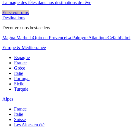
La magie des fêtes dans nos destinations de rêve​
En savoir plus
Destinations
Découvrir nos best-sellers
Magna Marbella
Opio en Provence
La Palmyre Atlantique
Cefalù
Palmi
Europe & Méditerranée
Espagne
France
Grèce
Italie
Portugal
Sicile
Turquie
Alpes
France
Italie
Suisse
Les Alpes en été