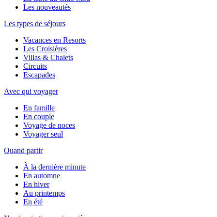
Les nouveautés
Les types de séjours
Vacances en Resorts
Les Croisières
Villas & Chalets
Circuits
Escapades
Avec qui voyager
En famille
En couple
Voyage de noces
Voyager seul
Quand partir
À la dernière minute
En automne
En hiver
Au printemps
En été