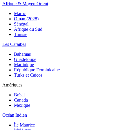
Afrique & Moyen Orient
Maroc
Oman (2028)
Sénégal
Afrique du Sud
Tunisie
Les Caraïbes
Bahamas
Guadeloupe
Martinique
République Dominicaine
Turks et Caïcos
Amériques
Brésil
Canada
Mexique
Océan Indien
Île Maurice