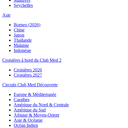
Maldives
Seychelles
Asie
Borneo (2026)
Chine
Japon
Thaïlande
Malaisie
Indonésie
Croisières à bord du Club Med 2
Croisières 2026
Croisières 2027
Circuits Club Med Découverte
Europe & Méditerranée
Caraïbes
Amérique du Nord & Centrale
Amérique du Sud
Afrique & Moyen-Orient
Asie & Océanie
Océan Indien