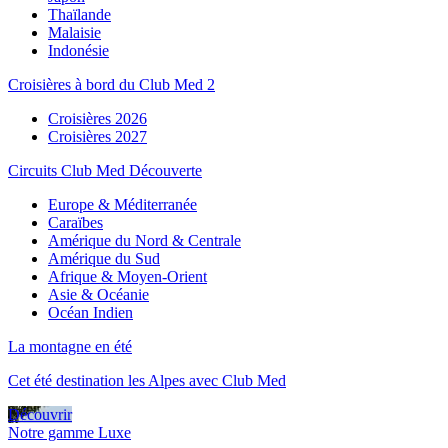
Thaïlande
Malaisie
Indonésie
Croisières à bord du Club Med 2
Croisières 2026
Croisières 2027
Circuits Club Med Découverte
Europe & Méditerranée
Caraïbes
Amérique du Nord & Centrale
Amérique du Sud
Afrique & Moyen-Orient
Asie & Océanie
Océan Indien
La montagne en été
Cet été destination les Alpes avec Club Med
Découvrir
Notre gamme Luxe