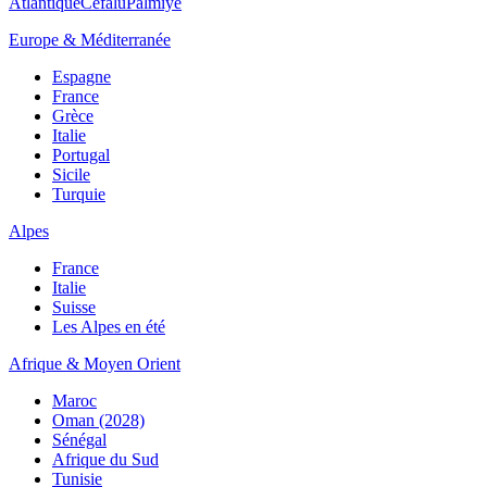
Atlantique
Cefalù
Palmiye
Europe & Méditerranée
Espagne
France
Grèce
Italie
Portugal
Sicile
Turquie
Alpes
France
Italie
Suisse
Les Alpes en été
Afrique & Moyen Orient
Maroc
Oman (2028)
Sénégal
Afrique du Sud
Tunisie