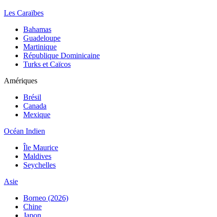
Les Caraïbes
Bahamas
Guadeloupe
Martinique
République Dominicaine
Turks et Caïcos
Amériques
Brésil
Canada
Mexique
Océan Indien
Île Maurice
Maldives
Seychelles
Asie
Borneo (2026)
Chine
Japon