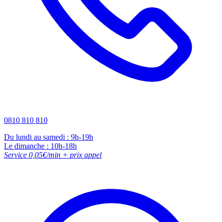
0810 810 810
Du lundi au samedi : 9h-19h
Le dimanche : 10h-18h
Service 0,05€/min + prix appel