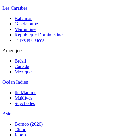
Les Caraïbes
Bahamas
Guadeloupe
Martinique
République Dominicaine
Turks et Caïcos
Amériques
Brésil
Canada
Mexique
Océan Indien
Île Maurice
Maldives
Seychelles
Asie
Borneo (2026)
Chine
Japon