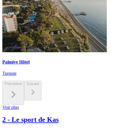
Palmiye Hôtel
Turquie
Précédent
Suivant
Voir plus
2
-
Le sport de Kas