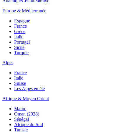
Atlantique
Cefalù
Palmiye
Europe & Méditerranée
Espagne
France
Grèce
Italie
Portugal
Sicile
Turquie
Alpes
France
Italie
Suisse
Les Alpes en été
Afrique & Moyen Orient
Maroc
Oman (2028)
Sénégal
Afrique du Sud
Tunisie