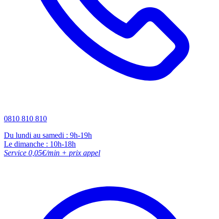
0810 810 810
Du lundi au samedi : 9h-19h
Le dimanche : 10h-18h
Service 0,05€/min + prix appel