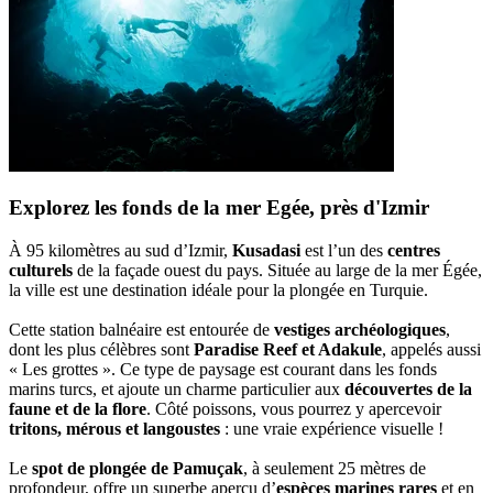
Explorez les fonds de la mer Egée, près d'Izmir
À 95 kilomètres au sud d’Izmir,
Kusadasi
est l’un des
centres
culturels
de la façade ouest du pays. Située au large de la mer Égée,
la ville est une destination idéale pour la plongée en Turquie.
Cette station balnéaire est entourée de
vestiges archéologiques
,
dont les plus célèbres sont
Paradise Reef et Adakule
, appelés aussi
« Les grottes ». Ce type de paysage est courant dans les fonds
marins turcs, et ajoute un charme particulier aux
découvertes de la
faune et de la flore
. Côté poissons, vous pourrez y apercevoir
tritons, mérous et langoustes
: une vraie expérience visuelle !
Le
spot de plongée de Pamuçak
, à seulement 25 mètres de
profondeur, offre un superbe aperçu d’
espèces marines rares
et en