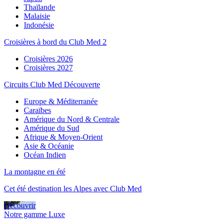
Thaïlande
Malaisie
Indonésie
Croisières à bord du Club Med 2
Croisières 2026
Croisières 2027
Circuits Club Med Découverte
Europe & Méditerranée
Caraïbes
Amérique du Nord & Centrale
Amérique du Sud
Afrique & Moyen-Orient
Asie & Océanie
Océan Indien
La montagne en été
Cet été destination les Alpes avec Club Med
Découvrir
Notre gamme Luxe