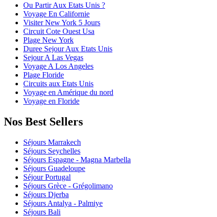
Ou Partir Aux Etats Unis ?
Voyage En Californie
Visiter New York 5 Jours
Circuit Cote Ouest Usa
Plage New York
Duree Sejour Aux Etats Unis
Sejour A Las Vegas
Voyage A Los Angeles
Plage Floride
Circuits aux Etats Unis
Voyage en Amérique du nord
Voyage en Floride
Nos Best Sellers
Séjours Marrakech
Séjours Seychelles
Séjours Espagne - Magna Marbella
Séjours Guadeloupe
Séjour Portugal
Séjours Grèce - Grégolimano
Séjours Djerba
Séjours Antalya - Palmiye
Séjours Bali