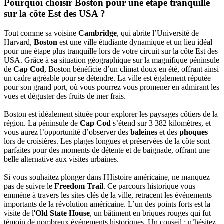
Pourquoi choisir Boston pour une étape tranquille
sur la côte Est des USA ?
Tout comme sa voisine
Cambridge
, qui abrite l’Université de
Harvard,
Boston
est une ville étudiante dynamique et un lieu idéal
pour une étape plus tranquille lors de votre circuit sur la côte Est des
USA. Grâce à sa situation géographique sur la magnifique péninsule
de
Cap Cod
, Boston bénéficie d’un climat doux en été, offrant ainsi
un cadre agréable pour se détendre. La ville est également réputée
pour son grand port, où vous pourrez vous promener en admirant les
vues et déguster des fruits de mer frais.
Boston est idéalement située pour explorer les paysages côtiers de la
région. La péninsule de
Cap Cod
s’étend sur 3 382 kilomètres, et
vous aurez l’opportunité d’observer des
baleines
et des
phoques
lors de croisières. Les plages longues et préservées de la côte sont
parfaites pour des moments de détente et de baignade, offrant une
belle alternative aux visites urbaines.
Si vous souhaitez plonger dans l'Histoire américaine, ne manquez
pas de suivre le
Freedom Trail
. Ce parcours historique vous
emmène à travers les sites clés de la ville, retracent les événements
importants de la révolution américaine. L’un des points forts est la
visite de l'
Old State House
, un bâtiment en briques rouges qui fut
témoin de nombreux événements historiques. Un conseil : n’hésitez