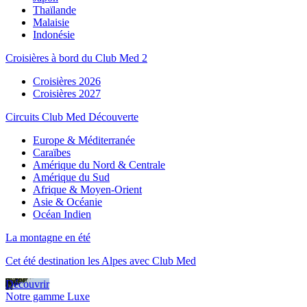
Thaïlande
Malaisie
Indonésie
Croisières à bord du Club Med 2
Croisières 2026
Croisières 2027
Circuits Club Med Découverte
Europe & Méditerranée
Caraïbes
Amérique du Nord & Centrale
Amérique du Sud
Afrique & Moyen-Orient
Asie & Océanie
Océan Indien
La montagne en été
Cet été destination les Alpes avec Club Med
Découvrir
Notre gamme Luxe