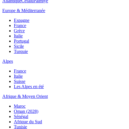
Atlantique
Cefalù
Palmiye
Europe & Méditerranée
Espagne
France
Grèce
Italie
Portugal
Sicile
Turquie
Alpes
France
Italie
Suisse
Les Alpes en été
Afrique & Moyen Orient
Maroc
Oman (2028)
Sénégal
Afrique du Sud
Tunisie