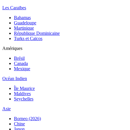
Les Caraïbes
Bahamas
Guadeloupe
Martinique
République Dominicaine
Turks et Caïcos
Amériques
Brésil
Canada
Mexique
Océan Indien
Île Maurice
Maldives
Seychelles
Asie
Borneo (2026)
Chine
Japon