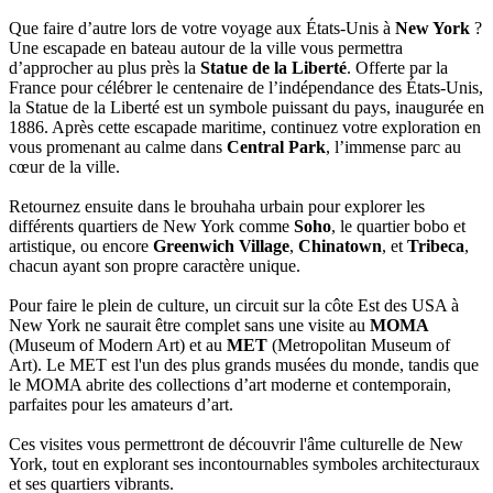
Que faire d’autre lors de votre voyage aux États-Unis à
New York
?
Une escapade en bateau autour de la ville vous permettra
d’approcher au plus près la
Statue de la Liberté
. Offerte par la
France pour célébrer le centenaire de l’indépendance des États-Unis,
la Statue de la Liberté est un symbole puissant du pays, inaugurée en
1886. Après cette escapade maritime, continuez votre exploration en
vous promenant au calme dans
Central Park
, l’immense parc au
cœur de la ville.
Retournez ensuite dans le brouhaha urbain pour explorer les
différents quartiers de New York comme
Soho
, le quartier bobo et
artistique, ou encore
Greenwich Village
,
Chinatown
, et
Tribeca
,
chacun ayant son propre caractère unique.
Pour faire le plein de culture, un circuit sur la côte Est des USA à
New York ne saurait être complet sans une visite au
MOMA
(Museum of Modern Art) et au
MET
(Metropolitan Museum of
Art). Le MET est l'un des plus grands musées du monde, tandis que
le MOMA abrite des collections d’art moderne et contemporain,
parfaites pour les amateurs d’art.
Ces visites vous permettront de découvrir l'âme culturelle de New
York, tout en explorant ses incontournables symboles architecturaux
et ses quartiers vibrants.