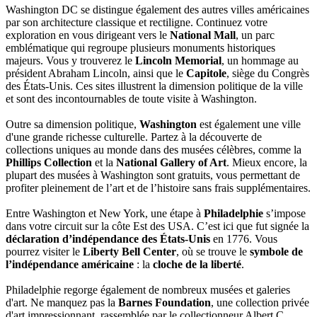
Washington DC se distingue également des autres villes américaines
par son architecture classique et rectiligne. Continuez votre
exploration en vous dirigeant vers le
National Mall
, un parc
emblématique qui regroupe plusieurs monuments historiques
majeurs. Vous y trouverez le
Lincoln Memorial
, un hommage au
président Abraham Lincoln, ainsi que le
Capitole
, siège du Congrès
des États-Unis. Ces sites illustrent la dimension politique de la ville
et sont des incontournables de toute visite à Washington.
Outre sa dimension politique,
Washington
est également une ville
d'une grande richesse culturelle. Partez à la découverte de
collections uniques au monde dans des musées célèbres, comme la
Phillips Collection
et la
National Gallery of Art
. Mieux encore, la
plupart des musées à Washington sont gratuits, vous permettant de
profiter pleinement de l’art et de l’histoire sans frais supplémentaires.
Entre Washington et New York, une étape à
Philadelphie
s’impose
dans votre circuit sur la côte Est des USA. C’est ici que fut signée la
déclaration d’indépendance des États-Unis
en 1776. Vous
pourrez visiter le
Liberty Bell Center
, où se trouve le
symbole de
l’indépendance américaine
: la
cloche de la liberté
.
Philadelphie regorge également de nombreux musées et galeries
d'art. Ne manquez pas la
Barnes Foundation
, une collection privée
d'art impressionnant, rassemblée par le collectionneur Albert C.