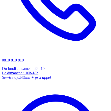
0810 810 810
Du lundi au samedi : 9h-19h
Le dimanche : 10h-18h
Service 0,05€/min + prix appel