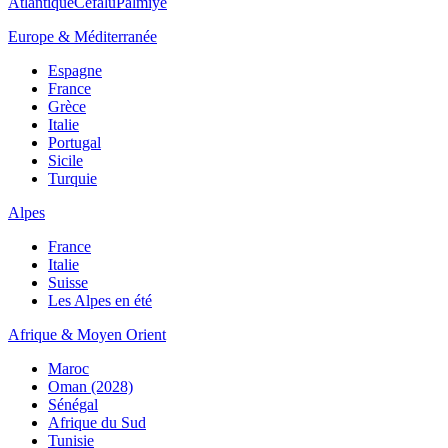
Atlantique
Cefalù
Palmiye
Europe & Méditerranée
Espagne
France
Grèce
Italie
Portugal
Sicile
Turquie
Alpes
France
Italie
Suisse
Les Alpes en été
Afrique & Moyen Orient
Maroc
Oman (2028)
Sénégal
Afrique du Sud
Tunisie