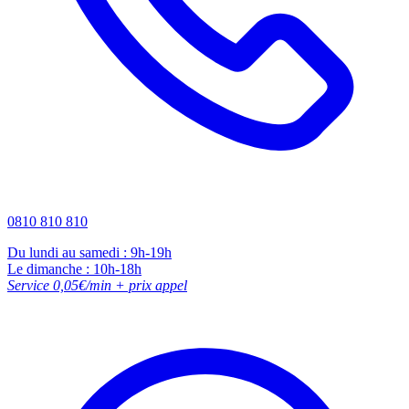
0810 810 810
Du lundi au samedi : 9h-19h
Le dimanche : 10h-18h
Service 0,05€/min + prix appel