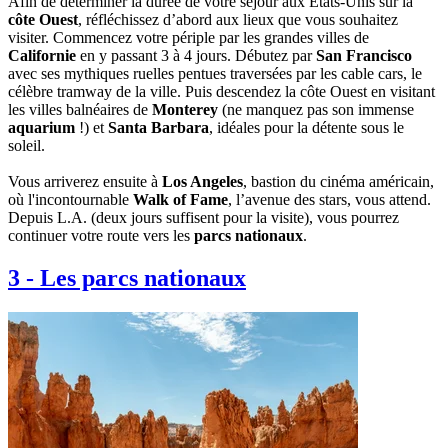
Afin de déterminer la durée de votre séjour aux États-Unis sur la
côte Ouest
, réfléchissez d’abord aux lieux que vous souhaitez
visiter. Commencez votre périple par les grandes villes de
Californie
en y passant 3 à 4 jours. Débutez par
San Francisco
avec ses mythiques ruelles pentues traversées par les cable cars, le
célèbre tramway de la ville. Puis descendez la côte Ouest en visitant
les villes balnéaires de
Monterey
(ne manquez pas son immense
aquarium
!) et
Santa Barbara
, idéales pour la détente sous le
soleil.
Vous arriverez ensuite à
Los Angeles
, bastion du cinéma américain,
où l'incontournable
Walk of Fame
, l’avenue des stars, vous attend.
Depuis L.A. (deux jours suffisent pour la visite), vous pourrez
continuer votre route vers les
parcs nationaux
.
3
-
Les parcs nationaux