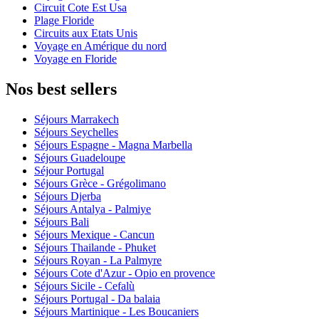
Circuit Cote Est Usa
Plage Floride
Circuits aux Etats Unis
Voyage en Amérique du nord
Voyage en Floride
Nos best sellers
Séjours Marrakech
Séjours Seychelles
Séjours Espagne - Magna Marbella
Séjours Guadeloupe
Séjour Portugal
Séjours Grèce - Grégolimano
Séjours Djerba
Séjours Antalya - Palmiye
Séjours Bali
Séjours Mexique - Cancun
Séjours Thailande - Phuket
Séjours Royan - La Palmyre
Séjours Cote d'Azur - Opio en provence
Séjours Sicile - Cefalù
Séjours Portugal - Da balaia
Séjours Martinique - Les Boucaniers