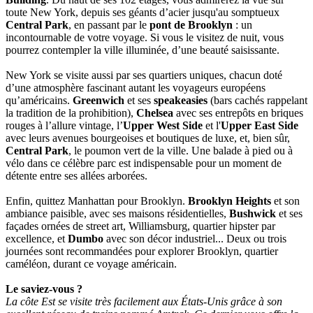
toute New York, depuis ses géants d’acier jusqu'au somptueux
Central Park
, en passant par le
pont de Brooklyn
: un
incontournable de votre voyage. Si vous le visitez de nuit, vous
pourrez contempler la ville illuminée, d’une beauté saisissante.
New York se visite aussi par ses quartiers uniques, chacun doté
d’une atmosphère fascinant autant les voyageurs européens
qu’américains.
Greenwich
et ses
speakeasies
(bars cachés rappelant
la tradition de la prohibition),
Chelsea
avec ses entrepôts en briques
rouges à l’allure vintage, l’
Upper West Side
et l'
Upper East Side
avec leurs avenues bourgeoises et boutiques de luxe, et, bien sûr,
Central Park
, le poumon vert de la ville. Une balade à pied ou à
vélo dans ce célèbre parc est indispensable pour un moment de
détente entre ses allées arborées.
Enfin, quittez Manhattan pour Brooklyn.
Brooklyn Heights
et son
ambiance paisible, avec ses maisons résidentielles,
Bushwick
et ses
façades ornées de street art, Williamsburg, quartier hipster par
excellence, et
Dumbo
avec son décor industriel... Deux ou trois
journées sont recommandées pour explorer Brooklyn, quartier
caméléon, durant ce voyage américain.
Le saviez-vous ?
La côte Est se visite très facilement aux États-Unis grâce à son