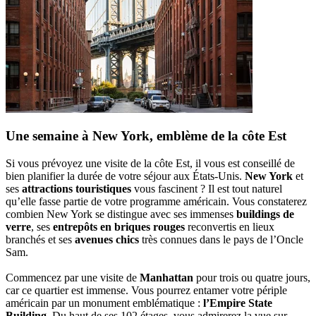
Une semaine à New York, emblème de la côte Est
Si vous prévoyez une visite de la côte Est, il vous est conseillé de
bien planifier la durée de votre séjour aux États-Unis.
New York
et
ses
attractions touristiques
vous fascinent ? Il est tout naturel
qu’elle fasse partie de votre programme américain. Vous constaterez
combien New York se distingue avec ses immenses
buildings de
verre
, ses
entrepôts en briques rouges
reconvertis en lieux
branchés et ses
avenues chics
très connues dans le pays de l’Oncle
Sam.
Commencez par une visite de
Manhattan
pour trois ou quatre jours,
car ce quartier est immense. Vous pourrez entamer votre périple
américain par un monument emblématique :
l’Empire State
Building
. Du haut de ses 102 étages, vous admirerez la vue sur