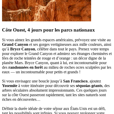
Côte Ouest, 4 jours pour les parcs nationaux
Si vous aimez les grands espaces américains, prévoyez une visite au
Grand Canyon
et ses gorges vertigineuses aux mille couleurs, ainsi
qu’à
Bryce Canyon
, célèbre dans tout le pays. Prenez votre temps
pour explorer le Grand Canyon et admirez ses étranges cheminées et
fées de roche teintées de rouge et d’orange : un décor digne de la
planète Mars. Bryce Canyon, quant à lui, est incontournable pour
des
randonnées en forêt
au milieu de roches ocres sculptées par les
eaux — un incontournable pour petits et grands !
Si vous envisagez une boucle jusqu’à
San Francisco
, ajoutez
Yosemite
à votre itinéraire pour découvrir ses
séquoias géants
, des
arbres séculaires absolument impressionnants. Ces quelques jours
sur la côte Ouest passeront rapidement, tant les sites naturels sont
riches en découvertes…
Définir la durée idéale de votre séjour aux États-Unis est un défi,
tant les possibilités sont infinies. Si vous pouvez prolonger votre