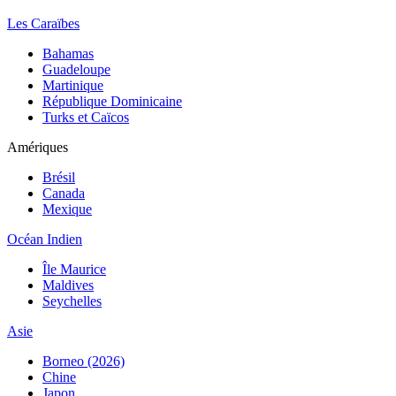
Les Caraïbes
Bahamas
Guadeloupe
Martinique
République Dominicaine
Turks et Caïcos
Amériques
Brésil
Canada
Mexique
Océan Indien
Île Maurice
Maldives
Seychelles
Asie
Borneo (2026)
Chine
Japon