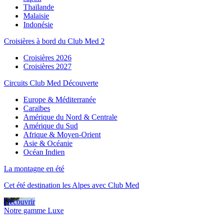
Thaïlande
Malaisie
Indonésie
Croisières à bord du Club Med 2
Croisières 2026
Croisières 2027
Circuits Club Med Découverte
Europe & Méditerranée
Caraïbes
Amérique du Nord & Centrale
Amérique du Sud
Afrique & Moyen-Orient
Asie & Océanie
Océan Indien
La montagne en été
Cet été destination les Alpes avec Club Med
Découvrir
Notre gamme Luxe