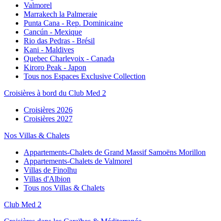
Valmorel
Marrakech la Palmeraie
Punta Cana - Rep. Dominicaine
Cancún - Mexique
Rio das Pedras - Brésil
Kani - Maldives
Quebec Charlevoix - Canada
Kiroro Peak - Japon
Tous nos Espaces Exclusive Collection
Croisières à bord du Club Med 2
Croisières 2026
Croisières 2027
Nos Villas & Chalets
Appartements-Chalets de Grand Massif Samoëns Morillon
Appartements-Chalets de Valmorel
Villas de Finolhu
Villas d'Albion
Tous nos Villas & Chalets
Club Med 2