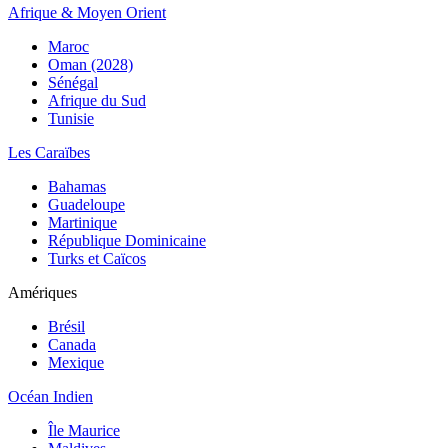
Afrique & Moyen Orient
Maroc
Oman (2028)
Sénégal
Afrique du Sud
Tunisie
Les Caraïbes
Bahamas
Guadeloupe
Martinique
République Dominicaine
Turks et Caïcos
Amériques
Brésil
Canada
Mexique
Océan Indien
Île Maurice