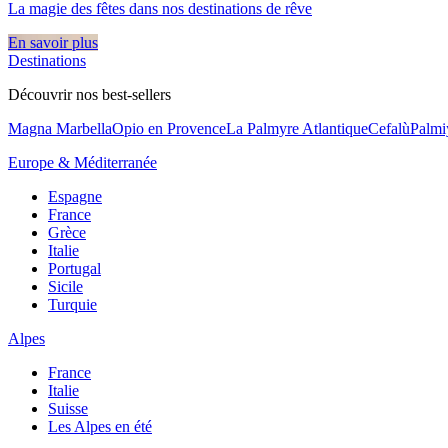
La magie des fêtes dans nos destinations de rêve​
En savoir plus
Destinations
Découvrir nos best-sellers
Magna Marbella
Opio en Provence
La Palmyre Atlantique
Cefalù
Palmi
Europe & Méditerranée
Espagne
France
Grèce
Italie
Portugal
Sicile
Turquie
Alpes
France
Italie
Suisse
Les Alpes en été