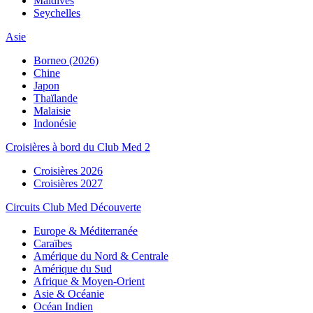
Maldives
Seychelles
Asie
Borneo (2026)
Chine
Japon
Thaïlande
Malaisie
Indonésie
Croisières à bord du Club Med 2
Croisières 2026
Croisières 2027
Circuits Club Med Découverte
Europe & Méditerranée
Caraïbes
Amérique du Nord & Centrale
Amérique du Sud
Afrique & Moyen-Orient
Asie & Océanie
Océan Indien