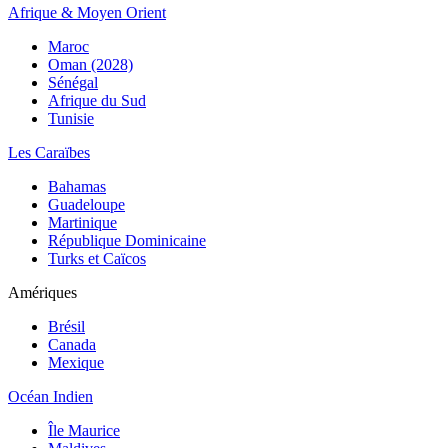
Afrique & Moyen Orient
Maroc
Oman (2028)
Sénégal
Afrique du Sud
Tunisie
Les Caraïbes
Bahamas
Guadeloupe
Martinique
République Dominicaine
Turks et Caïcos
Amériques
Brésil
Canada
Mexique
Océan Indien
Île Maurice