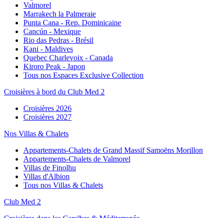
Valmorel
Marrakech la Palmeraie
Punta Cana - Rep. Dominicaine
Cancún - Mexique
Rio das Pedras - Brésil
Kani - Maldives
Quebec Charlevoix - Canada
Kiroro Peak - Japon
Tous nos Espaces Exclusive Collection
Croisières à bord du Club Med 2
Croisières 2026
Croisières 2027
Nos Villas & Chalets
Appartements-Chalets de Grand Massif Samoëns Morillon
Appartements-Chalets de Valmorel
Villas de Finolhu
Villas d'Albion
Tous nos Villas & Chalets
Club Med 2