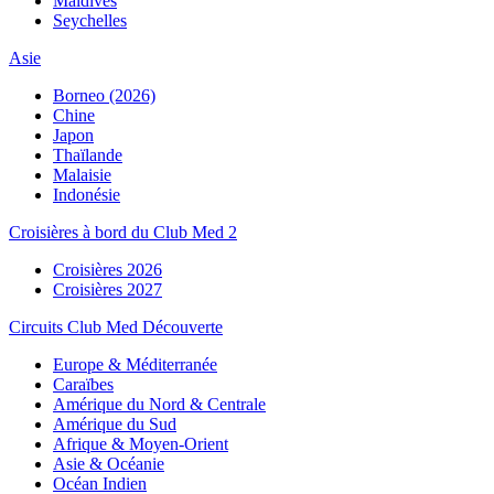
Maldives
Seychelles
Asie
Borneo (2026)
Chine
Japon
Thaïlande
Malaisie
Indonésie
Croisières à bord du Club Med 2
Croisières 2026
Croisières 2027
Circuits Club Med Découverte
Europe & Méditerranée
Caraïbes
Amérique du Nord & Centrale
Amérique du Sud
Afrique & Moyen-Orient
Asie & Océanie
Océan Indien