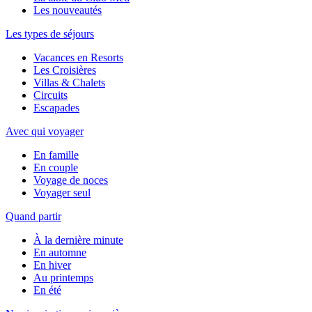
Les nouveautés
Les types de séjours
Vacances en Resorts
Les Croisières
Villas & Chalets
Circuits
Escapades
Avec qui voyager
En famille
En couple
Voyage de noces
Voyager seul
Quand partir
À la dernière minute
En automne
En hiver
Au printemps
En été