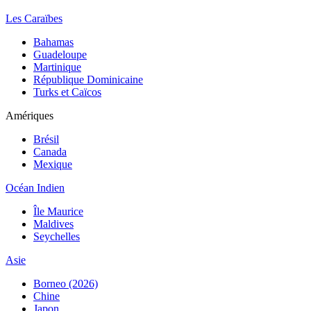
Les Caraïbes
Bahamas
Guadeloupe
Martinique
République Dominicaine
Turks et Caïcos
Amériques
Brésil
Canada
Mexique
Océan Indien
Île Maurice
Maldives
Seychelles
Asie
Borneo (2026)
Chine
Japon