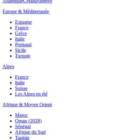
Atlantique
Cefalù
Palmiye
Europe & Méditerranée
Espagne
France
Grèce
Italie
Portugal
Sicile
Turquie
Alpes
France
Italie
Suisse
Les Alpes en été
Afrique & Moyen Orient
Maroc
Oman (2028)
Sénégal
Afrique du Sud
Tunisie