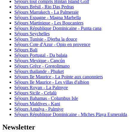
Séjours tout compris Bintan Island Golf
Séjours Brésil - Rio Das Pedras
Séjours Marrakech - La Palmeraie
Séjours Espagne - Magna Marbella
Séjours Martinique - Les Boucaniers
Séjours République Dominicaine - Punta cana
Séjours Seychelles
Séjours Tunisie - Djerba la douce
Séjours Cote d'Azur - Opio en provence
Séjours Bali
Séjours Portugal - Da balaia
Séjours Mexique - Cancún
Séjours Grèce - Gregolimano
Séjours thailande - Phuket
Séjours Ile Maurice - La Pointe aux canonniers
Séjours Ile Maurice - Les villas d'albion
Séjours Royan - La Palmyre
Séjours Sicile - Cefalù
Séjours Bahamas - Columbus Isle
Séjours Maldives - Kani
Séjours Antalya - Palmiye
Séjours République Dominicaine - Miches Playa Esmeralda
Newsletter