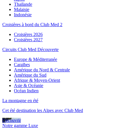
Thaïlande
Malaisie
Indonésie
Croisières à bord du Club Med 2
Croisières 2026
Croisières 2027
Circuits Club Med Découverte
Europe & Méditerranée
Caraïbes
Amérique du Nord & Centrale
Amérique du Sud
Afrique & Moyen-Orient
Asie & Océanie
Océan Indien
La montagne en été
Cet été destination les Alpes avec Club Med
Découvrir
Notre gamme Luxe