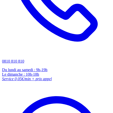
0810 810 810
Du lundi au samedi : 9h-19h
Le dimanche : 10h-18h
Service 0,05€/min + prix appel