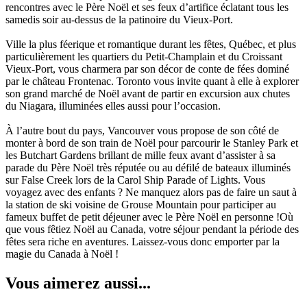
rencontres avec le Père Noël et ses feux d’artifice éclatant tous les
samedis soir au-dessus de la patinoire du Vieux-Port.
Ville la plus féerique et romantique durant les fêtes, Québec, et plus
particulièrement les quartiers du Petit-Champlain et du Croissant
Vieux-Port, vous charmera par son décor de conte de fées dominé
par le château Frontenac. Toronto vous invite quant à elle à explorer
son grand marché de Noël avant de partir en excursion aux chutes
du Niagara, illuminées elles aussi pour l’occasion.
À l’autre bout du pays, Vancouver vous propose de son côté de
monter à bord de son train de Noël pour parcourir le Stanley Park et
les Butchart Gardens brillant de mille feux avant d’assister à sa
parade du Père Noël très réputée ou au défilé de bateaux illuminés
sur False Creek lors de la Carol Ship Parade of Lights. Vous
voyagez avec des enfants ? Ne manquez alors pas de faire un saut à
la station de ski voisine de Grouse Mountain pour participer au
fameux buffet de petit déjeuner avec le Père Noël en personne !Où
que vous fêtiez Noël au Canada, votre séjour pendant la période des
fêtes sera riche en aventures. Laissez-vous donc emporter par la
magie du Canada à Noël !
Vous aimerez aussi...