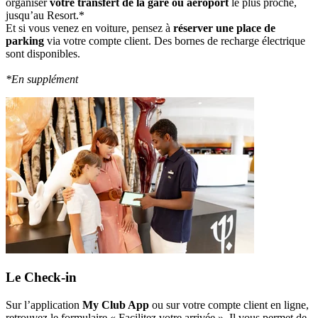
organiser
votre transfert de la gare ou aéroport
le plus proche,
jusqu’au Resort.*
Et si vous venez en voiture, pensez à
réserver une place de
parking
via votre compte client. Des bornes de recharge électrique
sont disponibles.
*En supplément
Le Check-in
Sur l’application
My Club App
ou sur votre compte client en ligne,
retrouvez le formulaire « Facilitez votre arrivée ». Il vous permet de