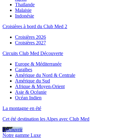
Thaïlande
Malaisie
Indonésie
Croisières à bord du Club Med 2
Croisières 2026
Croisières 2027
Circuits Club Med Découverte
Europe & Méditerranée
Caraïbes
Amérique du Nord & Centrale
Amérique du Sud
Afrique & Moyen-Orient
Asie & Océanie
Océan Indien
La montagne en été
Cet été destination les Alpes avec Club Med
Découvrir
Notre gamme Luxe