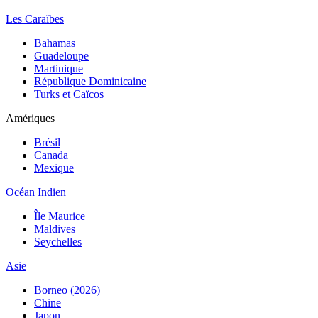
Les Caraïbes
Bahamas
Guadeloupe
Martinique
République Dominicaine
Turks et Caïcos
Amériques
Brésil
Canada
Mexique
Océan Indien
Île Maurice
Maldives
Seychelles
Asie
Borneo (2026)
Chine
Japon