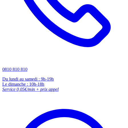
0810 810 810
Du lundi au samedi : 9h-19h
Le dimanche : 10h-18h
Service 0,05€/min + prix appel