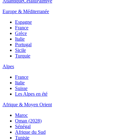
Atlantique
Cefalù
Palmiye
Europe & Méditerranée
Espagne
France
Grèce
Italie
Portugal
Sicile
Turquie
Alpes
France
Italie
Suisse
Les Alpes en été
Afrique & Moyen Orient
Maroc
Oman (2028)
Sénégal
Afrique du Sud
Tunisie