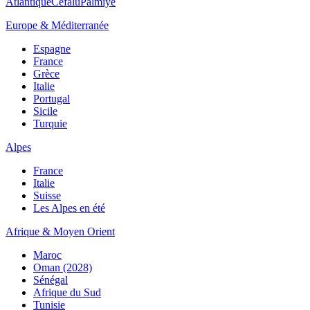
Atlantique
Cefalù
Palmiye
Europe & Méditerranée
Espagne
France
Grèce
Italie
Portugal
Sicile
Turquie
Alpes
France
Italie
Suisse
Les Alpes en été
Afrique & Moyen Orient
Maroc
Oman (2028)
Sénégal
Afrique du Sud
Tunisie