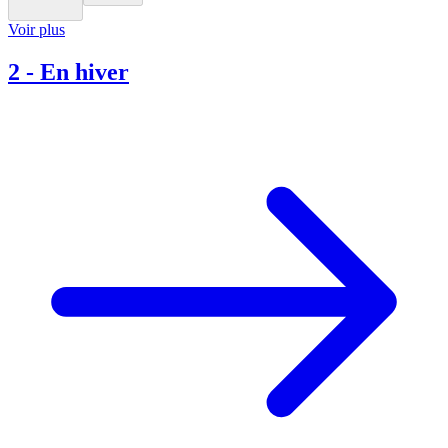
Voir plus
2
-
En hiver