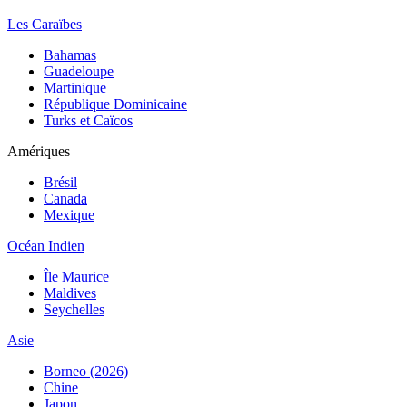
Les Caraïbes
Bahamas
Guadeloupe
Martinique
République Dominicaine
Turks et Caïcos
Amériques
Brésil
Canada
Mexique
Océan Indien
Île Maurice
Maldives
Seychelles
Asie
Borneo (2026)
Chine
Japon