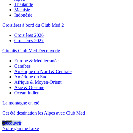
Thaïlande
Malaisie
Indonésie
Croisières à bord du Club Med 2
Croisières 2026
Croisières 2027
Circuits Club Med Découverte
Europe & Méditerranée
Caraïbes
Amérique du Nord & Centrale
Amérique du Sud
Afrique & Moyen-Orient
Asie & Océanie
Océan Indien
La montagne en été
Cet été destination les Alpes avec Club Med
Découvrir
Notre gamme Luxe