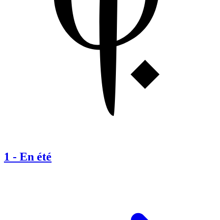
1
-
En été