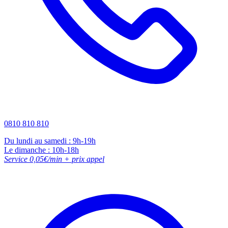
0810 810 810
Du lundi au samedi : 9h-19h
Le dimanche : 10h-18h
Service 0,05€/min + prix appel