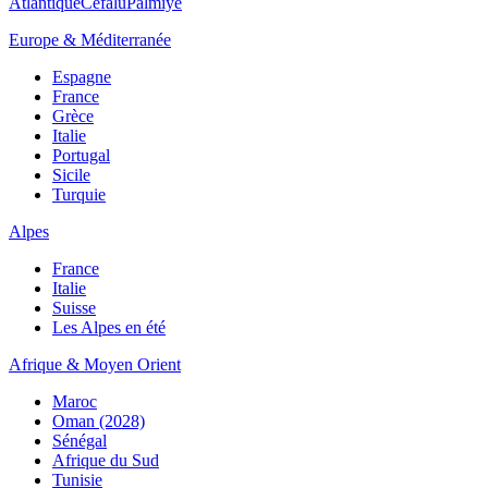
Atlantique
Cefalù
Palmiye
Europe & Méditerranée
Espagne
France
Grèce
Italie
Portugal
Sicile
Turquie
Alpes
France
Italie
Suisse
Les Alpes en été
Afrique & Moyen Orient
Maroc
Oman (2028)
Sénégal
Afrique du Sud
Tunisie