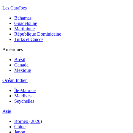
Les Caraïbes
Bahamas
Guadeloupe
Martinique
République Dominicaine
Turks et Caïcos
Amériques
Brésil
Canada
Mexique
Océan Indien
Île Maurice
Maldives
Seychelles
Asie
Borneo (2026)
Chine
Japon