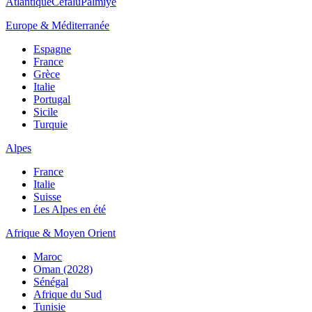
Atlantique
Cefalù
Palmiye
Europe & Méditerranée
Espagne
France
Grèce
Italie
Portugal
Sicile
Turquie
Alpes
France
Italie
Suisse
Les Alpes en été
Afrique & Moyen Orient
Maroc
Oman (2028)
Sénégal
Afrique du Sud
Tunisie