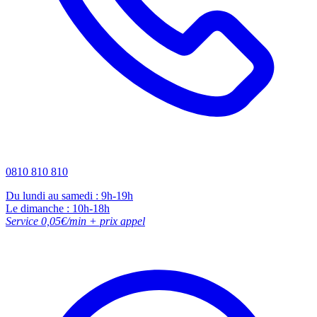
0810 810 810
Du lundi au samedi : 9h-19h
Le dimanche : 10h-18h
Service 0,05€/min + prix appel