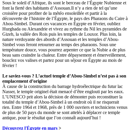
Sous le soleil d’Afrique, ils sont le berceau de l’Égypte Nubienne et
font la fierté des habitants d’Assouan.Il n’y a rien de tel qu’une
croisière pour profiter de la météo ensoleillée et partir à la
découverte de l’histoire de l’Égypte, le pays des Pharaons du Caire à
Abou-Simbel. Durant ces vacances en Égypte en février, oubliez
Hurghada ou Alexandrie et vivez au rythme du Nil les pyramides de
Gizeh, la vallée des Rois puis les temples de Louxor. Plus loin, la
nature verdoyante des abords d’Assouan et les temples d’Abou-
Simbel vous feront retourner au temps des pharaons. Sous une
température douce, vous pourrez arpenter ce que la Nubie a de plus
beau sans craindre la chaleur. Entre dépaysement et émerveillement,
bouclez vos valises et partez pour un séjour en Égypte au mois de
février !
Le saviez-vous ? L’actuel temple d’Abou-Simbel n’est pas à son
emplacement d’origine
À cause de la construction du barrage hydroélectrique du futur lac
Nasser, le temple originel était menacé d’être englouti par les eaux.
L’UNESCO prit alors la décision de démonter puis reconstituer la
totalité du temple d’Abou-Simbel à un endroit où il ne risquerait
rien. Entre 1964 et 1968, près de 1 000 ouvriers et techniciens venus
de plus de 50 pays du monde se sont attelés à déplacer ce temple
antique, pour le résultat que l’on connaît aujourd’hui !
Découvrez l'Égypte en mars
>