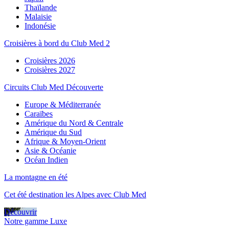
Thaïlande
Malaisie
Indonésie
Croisières à bord du Club Med 2
Croisières 2026
Croisières 2027
Circuits Club Med Découverte
Europe & Méditerranée
Caraïbes
Amérique du Nord & Centrale
Amérique du Sud
Afrique & Moyen-Orient
Asie & Océanie
Océan Indien
La montagne en été
Cet été destination les Alpes avec Club Med
Découvrir
Notre gamme Luxe