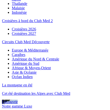
Thaïlande
Malaisie
Indonésie
Croisières à bord du Club Med 2
Croisières 2026
Croisières 2027
Circuits Club Med Découverte
Europe & Méditerranée
Caraïbes
Amérique du Nord & Centrale
Amérique du Sud
Afrique & Moyen-Orient
Asie & Océanie
Océan Indien
La montagne en été
Cet été destination les Alpes avec Club Med
Découvrir
Notre gamme Luxe