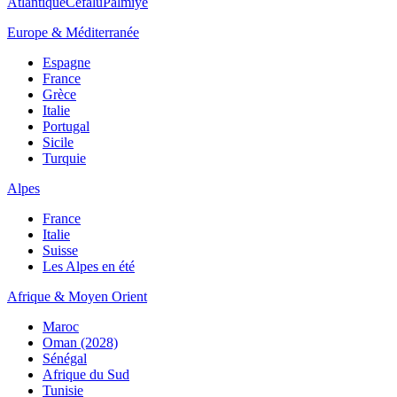
Atlantique
Cefalù
Palmiye
Europe & Méditerranée
Espagne
France
Grèce
Italie
Portugal
Sicile
Turquie
Alpes
France
Italie
Suisse
Les Alpes en été
Afrique & Moyen Orient
Maroc
Oman (2028)
Sénégal
Afrique du Sud
Tunisie