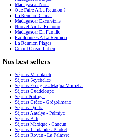
Madagascar Noel
Que Faire A La Reunion ?
La Reunion Climat
Madagascar Excursions
Nouvel An La Reunion
Madagascar En Famille
Randonnees A La Reunion
La Reunion Plages
Circuit Ocean Indien
Nos best sellers
Séjours Marrakech
Séjours Seychelles
Séjours Espagne - Magna Marbella
Séjours Guadeloupe
Séjour Portugal
Séjours Grèce - Grégolimano
Séjours Djerba
Séjours Antalya - Palmiye
Séjours Bali
Séjours Mexique - Cancun
Séjours Thailande - Phuket
Séjours Royan - La Palmyre