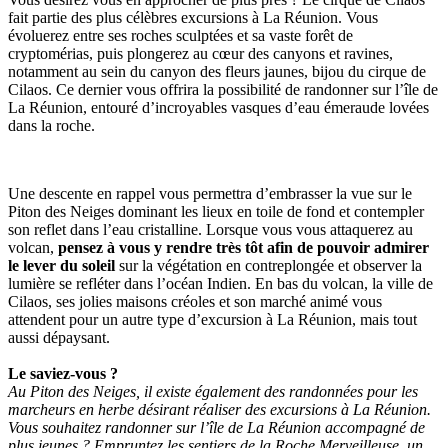
fait partie des plus célèbres excursions à La Réunion. Vous
évoluerez entre ses roches sculptées et sa vaste forêt de
cryptomérias, puis plongerez au cœur des canyons et ravines,
notamment au sein du canyon des fleurs jaunes, bijou du cirque de
Cilaos. Ce dernier vous offrira la possibilité de randonner sur l’île de
La Réunion, entouré d’incroyables vasques d’eau émeraude lovées
dans la roche.
Une descente en rappel vous permettra d’embrasser la vue sur le
Piton des Neiges dominant les lieux en toile de fond et contempler
son reflet dans l’eau cristalline. Lorsque vous vous attaquerez au
volcan,
pensez à vous y rendre très tôt afin de pouvoir admirer
le lever du soleil
sur la végétation en contreplongée et observer la
lumière se refléter dans l’océan Indien. En bas du volcan, la ville de
Cilaos, ses jolies maisons créoles et son marché animé vous
attendent pour un autre type d’excursion à La Réunion, mais tout
aussi dépaysant.
Le saviez-vous ?
Au Piton des Neiges, il existe également des randonnées pour les
marcheurs en herbe désirant réaliser des excursions à La Réunion.
Vous souhaitez randonner sur l’île de La Réunion accompagné de
plus jeunes ? Empruntez les sentiers de la Roche Merveilleuse, un