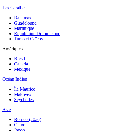
Les Caraïbes
Bahamas
Guadeloupe
Martinique
République Dominicaine
Turks et Caïcos
Amériques
Brésil
Canada
Mexique
Océan Indien
Île Maurice
Maldives
Seychelles
Asie
Borneo (2026)
Chine
Japon