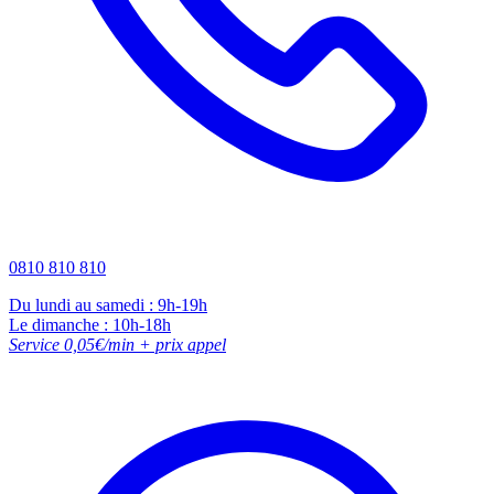
0810 810 810
Du lundi au samedi : 9h-19h
Le dimanche : 10h-18h
Service 0,05€/min + prix appel