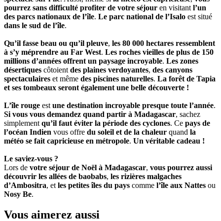
pourrez sans difficulté profiter de votre séjour
en visitant
l’un
des parcs nationaux de l’île
.
Le parc national de l’Isalo
est situé
dans le sud de l’île
.
Qu’il fasse beau ou qu’il pleuve
,
les 80 000 hectares ressemblent
à s’y méprendre au Far West
.
Les roches vieilles de plus de 150
millions d’années offrent un paysage incroyable
.
Les zones
désertiques
côtoient
des plaines verdoyantes
,
des canyons
spectaculaires
et même
des piscines naturelles
.
La forêt de Tapia
et ses tombeaux seront également une belle découverte !
L’île rouge
est
une destination incroyable presque toute l’année
.
Si vous vous demandez quand partir à Madagascar
, sachez
simplement
qu’il faut éviter la période des cyclones
. Ce
pays de
l’océan Indien
vous offre
du soleil et de la chaleur
quand
la
météo se fait capricieuse en métropole
.
Un véritable cadeau !
Le saviez-vous ?
Lors de
votre séjour de Noël à Madagascar
,
vous pourrez aussi
découvrir les allées de baobabs
,
les rizières malgaches
d’Ambositra
, et
les petites îles du pays
comme
l’île aux Nattes
ou
Nosy Be
.
Vous aimerez aussi