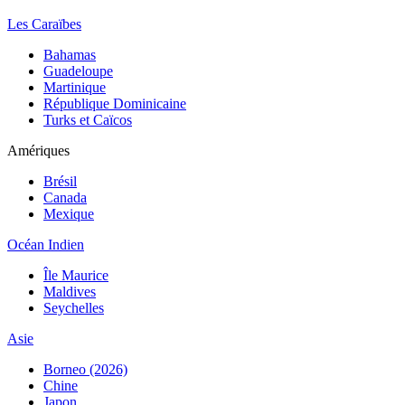
Les Caraïbes
Bahamas
Guadeloupe
Martinique
République Dominicaine
Turks et Caïcos
Amériques
Brésil
Canada
Mexique
Océan Indien
Île Maurice
Maldives
Seychelles
Asie
Borneo (2026)
Chine
Japon