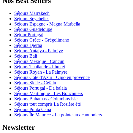
Nos Best Sellers
Séjours Marrakech
Séjours Seychelles
Séjours Espagne - Magna Marbella
Séjours Guadeloupe
Séjour Portugal
Séjours Grèce - Grégolimano
Séjours Djerba
Séjours Antalya - Palmiye
Séjours Bali
Séjours Mexique - Cancun
Séjours Thailande - Phuket
Séjours Royan - La Palmyre
Séjours Cote d'Azur - Opio en provence
Séjours Sicile - Cefalù
Séjours Portugal - Da balaia
Séjours Martinique - Les Boucaniers
Séjours Bahamas - Columbus Isle
Séjours tout compris La Rosière été
Séjours Punta Cana
Séjours Île Maurice - La pointe aux cannoniers
Newsletter