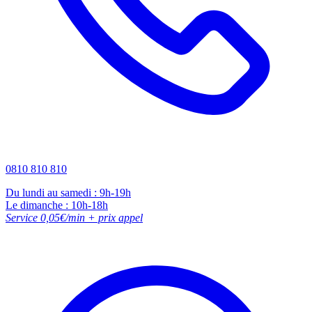
0810 810 810
Du lundi au samedi : 9h-19h
Le dimanche : 10h-18h
Service 0,05€/min + prix appel