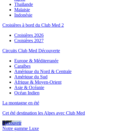
Thaïlande
Malaisie
Indonésie
Croisières à bord du Club Med 2
Croisières 2026
Croisières 2027
Circuits Club Med Découverte
Europe & Méditerranée
Caraïbes
Amérique du Nord & Centrale
Amérique du Sud
Afrique & Moyen-Orient
Asie & Océanie
Océan Indien
La montagne en été
Cet été destination les Alpes avec Club Med
Découvrir
Notre gamme Luxe