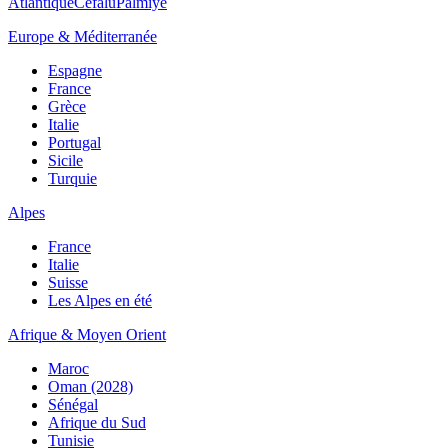
Atlantique
Cefalù
Palmiye
Europe & Méditerranée
Espagne
France
Grèce
Italie
Portugal
Sicile
Turquie
Alpes
France
Italie
Suisse
Les Alpes en été
Afrique & Moyen Orient
Maroc
Oman (2028)
Sénégal
Afrique du Sud
Tunisie