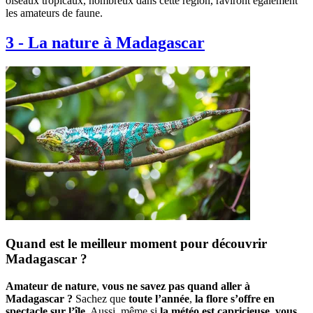
oiseaux tropicaux, nombreux dans cette région, raviront également
les amateurs de faune.
3
-
La nature à Madagascar
Quand est le meilleur moment pour découvrir
Madagascar ?
Amateur de nature
,
vous ne savez pas quand aller à
Madagascar ?
Sachez que
toute l’année
,
la flore s’offre en
spectacle sur l’île
. Aussi, même si
la météo est capricieuse
,
vous