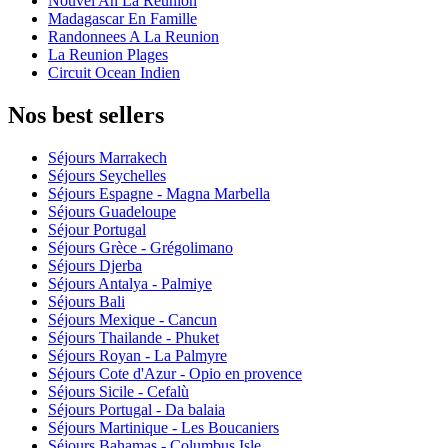
Nouvel An La Reunion
Madagascar En Famille
Randonnees A La Reunion
La Reunion Plages
Circuit Ocean Indien
Nos best sellers
Séjours Marrakech
Séjours Seychelles
Séjours Espagne - Magna Marbella
Séjours Guadeloupe
Séjour Portugal
Séjours Grèce - Grégolimano
Séjours Djerba
Séjours Antalya - Palmiye
Séjours Bali
Séjours Mexique - Cancun
Séjours Thailande - Phuket
Séjours Royan - La Palmyre
Séjours Cote d'Azur - Opio en provence
Séjours Sicile - Cefalù
Séjours Portugal - Da balaia
Séjours Martinique - Les Boucaniers
Séjours Bahamas - Columbus Isle