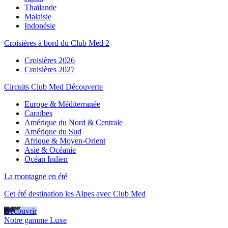
Thaïlande
Malaisie
Indonésie
Croisières à bord du Club Med 2
Croisières 2026
Croisières 2027
Circuits Club Med Découverte
Europe & Méditerranée
Caraïbes
Amérique du Nord & Centrale
Amérique du Sud
Afrique & Moyen-Orient
Asie & Océanie
Océan Indien
La montagne en été
Cet été destination les Alpes avec Club Med
Découvrir
Notre gamme Luxe