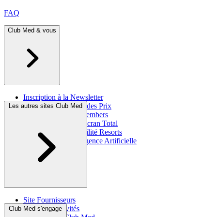
FAQ
Club Med & vous
Inscription à la Newsletter
Brochures & Cahier des Prix
Les autres sites Club Med
Programme Great Members
Assurance Voyage Écran Total
Information accessibilité Resorts
Club Med & l'Intelligence Artificielle
Site Fournisseurs
CSE, Collectivités
Club Med s'engage