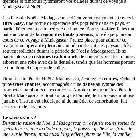
djembés et tambours rythmeront vos balades durant ce voyage à
Madagascar à Noël.
Les fêtes de Noël à Madagascar se découvrent également à travers le
Hira Gasy
, une forme de spectacle très populaire dans ce pays, et
particulièrement à cette période de l’année. Pour y assister, faites une
halte au cœur de la
région des hauts plateaux
, une étape-phare au
cours de ce voyage à Madagascar. Prenez place pour admirer ce
magnifique
opéra de plein air
animé par des artistes paysans, très
souvent sollicités durant la période de Noël à Madagascar. Ils se
parent alors de
costumes traditionnels
de couleur vive : les femmes
arborent une robe avec de la dentelle, tandis que les hommes portent
le traditionnel chapeau de paille.
Durant cette fête de Noël à Madagascar, écoutez les
contes, récits et
proverbes chantés
, accompagnés d’une
danse
au rythme des
trompettes, tambours et accordéons. À noter que durant les fêtes de
Noël à Madagascar et tout au long de l’année, le Hira Gasy n’utilise
jamais d’instrument électrique ni de matériel de sonorisation, fait
assez rare de nos jours.
Le saviez-vous ?
Durant la saison de Noël à Madagascar, on déguste toutes sortes de
spécialités comme la dinde au porc, le poisson grillé et les fruits de
mer sur le littoral, mais aussi l’ingrédient-phare de l’île, la vanille,