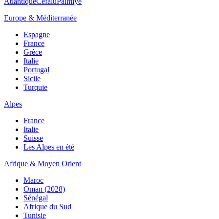
Atlantique
Cefalù
Palmiye
Europe & Méditerranée
Espagne
France
Grèce
Italie
Portugal
Sicile
Turquie
Alpes
France
Italie
Suisse
Les Alpes en été
Afrique & Moyen Orient
Maroc
Oman (2028)
Sénégal
Afrique du Sud
Tunisie