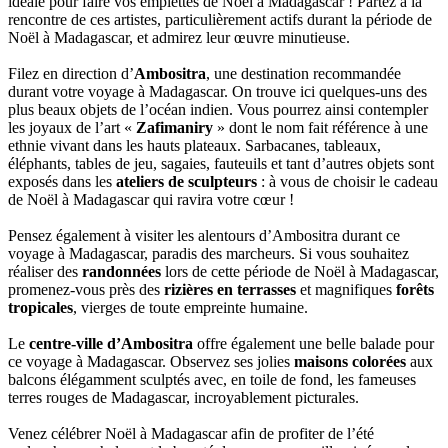
idéale pour faire vos emplettes de Noël à Madagascar ! Partez à la
rencontre de ces artistes, particulièrement actifs durant la période de
Noël à Madagascar, et admirez leur œuvre minutieuse.
Filez en direction d’
Ambositra
, une destination recommandée
durant votre voyage à Madagascar. On trouve ici quelques-uns des
plus beaux objets de l’océan indien. Vous pourrez ainsi contempler
les joyaux de l’art «
Zafimaniry
» dont le nom fait référence à une
ethnie vivant dans les hauts plateaux. Sarbacanes, tableaux,
éléphants, tables de jeu, sagaies, fauteuils et tant d’autres objets sont
exposés dans les
ateliers de sculpteurs
: à vous de choisir le cadeau
de Noël à Madagascar qui ravira votre cœur !
Pensez également à visiter les alentours d’Ambositra durant ce
voyage à Madagascar, paradis des marcheurs. Si vous souhaitez
réaliser des
randonnées
lors de cette période de Noël à Madagascar,
promenez-vous près des
rizières en terrasses
et magnifiques
forêts
tropicales
, vierges de toute empreinte humaine.
Le
centre-ville d’Ambositra
offre également une belle balade pour
ce voyage à Madagascar. Observez ses jolies
maisons colorées
aux
balcons élégamment sculptés avec, en toile de fond, les fameuses
terres rouges de Madagascar, incroyablement picturales.
Venez célébrer Noël à Madagascar afin de profiter de l’été