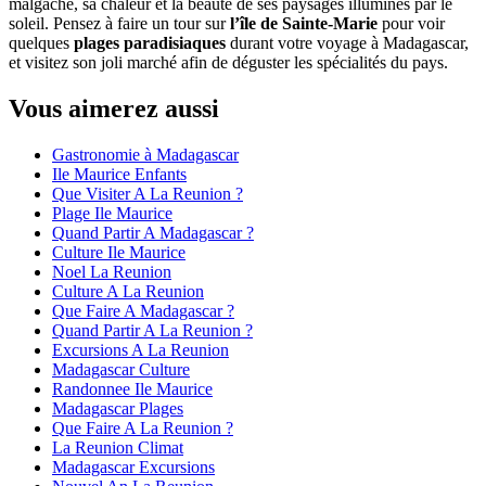
malgache, sa chaleur et la beauté de ses paysages illuminés par le
soleil. Pensez à faire un tour sur
l’île de Sainte-Marie
pour voir
quelques
plages paradisiaques
durant votre voyage à Madagascar,
et visitez son joli marché afin de déguster les spécialités du pays.
Vous aimerez aussi
Gastronomie à Madagascar
Ile Maurice Enfants
Que Visiter A La Reunion ?
Plage Ile Maurice
Quand Partir A Madagascar ?
Culture Ile Maurice
Noel La Reunion
Culture A La Reunion
Que Faire A Madagascar ?
Quand Partir A La Reunion ?
Excursions A La Reunion
Madagascar Culture
Randonnee Ile Maurice
Madagascar Plages
Que Faire A La Reunion ?
La Reunion Climat
Madagascar Excursions