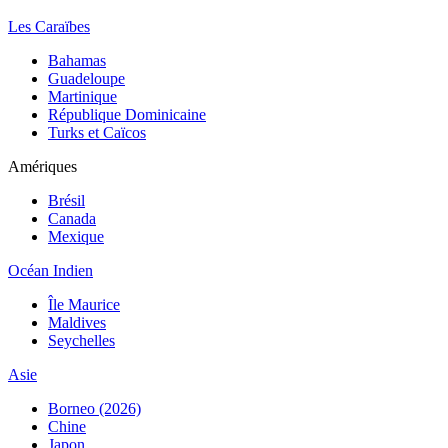
Les Caraïbes
Bahamas
Guadeloupe
Martinique
République Dominicaine
Turks et Caïcos
Amériques
Brésil
Canada
Mexique
Océan Indien
Île Maurice
Maldives
Seychelles
Asie
Borneo (2026)
Chine
Japon