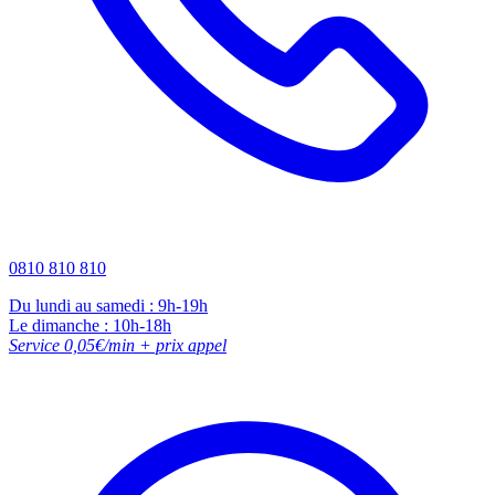
0810 810 810
Du lundi au samedi : 9h-19h
Le dimanche : 10h-18h
Service 0,05€/min + prix appel