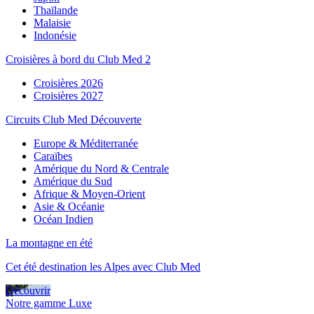
Thaïlande
Malaisie
Indonésie
Croisières à bord du Club Med 2
Croisières 2026
Croisières 2027
Circuits Club Med Découverte
Europe & Méditerranée
Caraïbes
Amérique du Nord & Centrale
Amérique du Sud
Afrique & Moyen-Orient
Asie & Océanie
Océan Indien
La montagne en été
Cet été destination les Alpes avec Club Med
Découvrir
Notre gamme Luxe