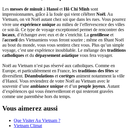
Les
messes de minuit
à
Hanoï
et
Hô Chi Minh
sont
impressionnantes, grâce à la foule qui vient célébrer
Noël
. Au
Vietnam, on vit Noël autant chez soi que dans les rues. Vous pourrez
vivre une
expérience unique
au milieu de l’effervescence des villes
ce soir-là. Ce type de voyage exceptionnel permet de rencontrer des
locaux
, d’échanger avec eux et de s’enrichir. La
gentillesse
et
l'
accueil
des Vietnamiens vous feront sourire ; même en fêtant Noël
au bout du monde, vous vous sentirez chez vous. Plus qu’un simple
voyage, c’est une expérience inoubliable. Le mélange des
traditions
catholiques
et du
dépaysement asiatique
vous fera voyager.
Noël au Vietnam n’est pas réservé aux catholiques. Comme en
Europe, et particulièrement en France, les
traditions des fêtes
se
diversifient.
Déambulations
et
cortèges
animent notamment la ville
d’Hanoï. Vous reviendrez de votre Noël au Vietnam avec le
souvenir d’une
ambiance unique
et d’un
peuple joyeux
. Autant
d’expériences qui vous émerveilleront et qui resteront gravées
comme une parenthèse hors du temps.
Vous aimerez aussi
Que Visiter Au Vietnam ?
Vietnam Climat