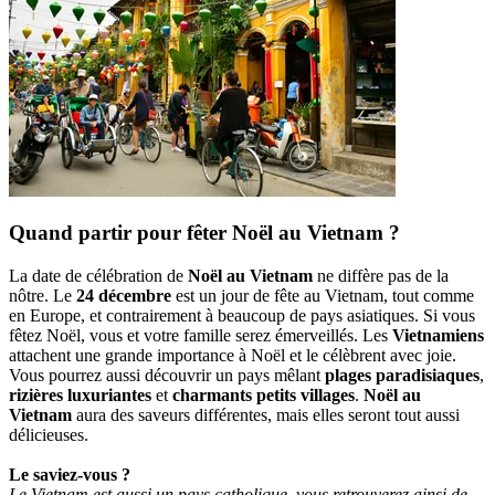
Quand partir pour fêter Noël au Vietnam ?
La date de célébration de
Noël au Vietnam
ne diffère pas de la
nôtre. Le
24 décembre
est un jour de fête au Vietnam, tout comme
en Europe, et contrairement à beaucoup de pays asiatiques. Si vous
fêtez Noël, vous et votre famille serez émerveillés. Les
Vietnamiens
attachent une grande importance à Noël et le célèbrent avec joie.
Vous pourrez aussi découvrir un pays mêlant
plages paradisiaques
,
rizières luxuriantes
et
charmants petits villages
.
Noël au
Vietnam
aura des saveurs différentes, mais elles seront tout aussi
délicieuses.
Le saviez-vous ?
Le Vietnam est aussi un pays catholique, vous retrouverez ainsi de