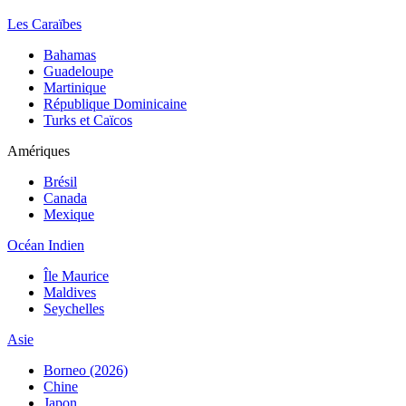
Les Caraïbes
Bahamas
Guadeloupe
Martinique
République Dominicaine
Turks et Caïcos
Amériques
Brésil
Canada
Mexique
Océan Indien
Île Maurice
Maldives
Seychelles
Asie
Borneo (2026)
Chine
Japon