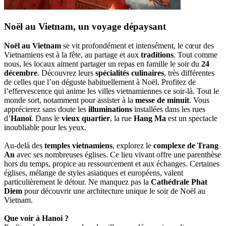
Noël au Vietnam, un voyage dépaysant
Noël au Vietnam
se vit profondément et intensément, le cœur des
Vietnamiens est à la fête, au partage et aux
traditions
. Tout comme
nous, les locaux aiment partager un repas en famille le soir du
24
décembre
. Découvrez leurs
spécialités culinaires
, très différentes
de celles que l’on déguste habituellement à Noël. Profitez de
l’effervescence qui anime les villes vietnamiennes ce soir-là. Tout le
monde sort, notamment pour assister à la
messe de minuit
. Vous
apprécierez sans doute les
illuminations
installées dans les rues
d’
Hanoï
. Dans le
vieux quartier
, la rue
Hang Ma
est un spectacle
inoubliable pour les yeux.
Au-delà des
temples vietnamiens
, explorez le
complexe de Trang
An
avec ses nombreuses églises. Ce lieu vivant offre une parenthèse
hors du temps, propice au ressourcement et aux échanges. Certaines
églises, mélange de styles asiatiques et européens, valent
particulièrement le détour. Ne manquez pas la
Cathédrale Phat
Diem
pour découvrir une architecture unique le soir de Noël au
Vietnam.
Que voir à Hanoi ?