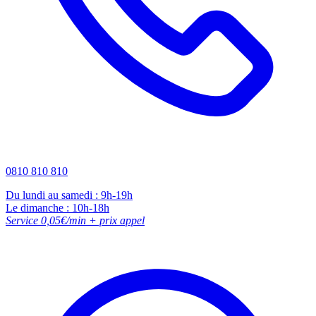
0810 810 810
Du lundi au samedi : 9h-19h
Le dimanche : 10h-18h
Service 0,05€/min + prix appel