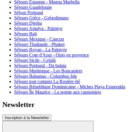
Séjours Espagne - Magna Marbella
Séjours Guadeloupe
Séjour Portugal
Séjours Grèce - Grégolimano
Séjours Djerba
Séjours Antalya - Palmiye
Séjours Bali
Séjours Mexique - Cancun
Séjours Thailande - Phuket
Séjours Royan - La Palmyre
Séjours Cote d'Azur - Opio en provence
Séjours Sicile - Cefalù
Séjours Portugal - Da balaia
Séjours Martinique - Les Boucaniers
Séjours Bahamas - Columbus Isle
Séjours tout compris La Rosière été
Séjours République Dominicaine - Miches Playa Esmeralda
Séjours Île Maurice - La pointe aux cannoniers
Newsletter
Inscription à la Newsletter