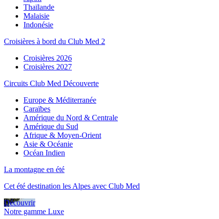
Thaïlande
Malaisie
Indonésie
Croisières à bord du Club Med 2
Croisières 2026
Croisières 2027
Circuits Club Med Découverte
Europe & Méditerranée
Caraïbes
Amérique du Nord & Centrale
Amérique du Sud
Afrique & Moyen-Orient
Asie & Océanie
Océan Indien
La montagne en été
Cet été destination les Alpes avec Club Med
Découvrir
Notre gamme Luxe