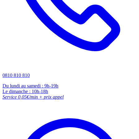
0810 810 810
Du lundi au samedi : 9h-19h
Le dimanche : 10h-18h
Service 0,05€/min + prix appel