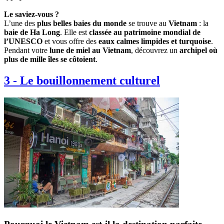
Le saviez-vous ?
L’une des
plus belles baies du monde
se trouve au
Vietnam
: la
baie de Ha Long
. Elle est
classée au patrimoine mondial de
l’UNESCO
et vous offre des
eaux calmes limpides et turquoise
.
Pendant votre
lune de miel au Vietnam
, découvrez un
archipel où
plus de mille îles se côtoient
.
3
-
Le bouillonnement culturel