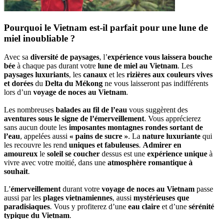
Pourquoi le Vietnam est-il parfait pour une lune de
miel inoubliable ?
Avec sa
diversité de paysages
, l’
expérience vous laissera bouche
bée
à chaque pas durant votre
lune de miel au Vietnam
. Les
paysages luxuriants
, les
canaux
et les
rizières aux couleurs vives
et dorées
du
Delta du Mékong
ne vous laisseront pas indifférents
lors d’un
voyage de noces au Vietnam
.
Les nombreuses
balades au fil de l’eau
vous suggèrent des
aventures sous le signe de l’émerveillement
. Vous apprécierez
sans aucun doute les
imposantes montagnes rondes sortant de
l’eau
, appelées aussi
« pains de sucre »
. La
nature luxuriante
qui
les recouvre les rend
uniques et fabuleuses
.
Admirer en
amoureux
le
soleil se coucher
dessus est une
expérience unique
à
vivre avec votre moitié, dans une
atmosphère romantique à
souhait
.
L’
émerveillement
durant votre
voyage de noces au Vietnam
passe
aussi par les
plages vietnamiennes
, aussi
mystérieuses que
paradisiaques
. Vous y profiterez d’une
eau claire
et d’une
sérénité
typique du Vietnam
.