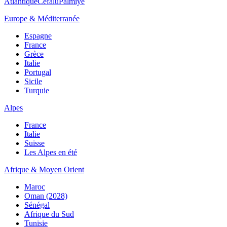
Atlantique
Cefalù
Palmiye
Europe & Méditerranée
Espagne
France
Grèce
Italie
Portugal
Sicile
Turquie
Alpes
France
Italie
Suisse
Les Alpes en été
Afrique & Moyen Orient
Maroc
Oman (2028)
Sénégal
Afrique du Sud
Tunisie