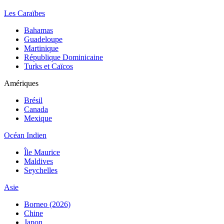
Les Caraïbes
Bahamas
Guadeloupe
Martinique
République Dominicaine
Turks et Caïcos
Amériques
Brésil
Canada
Mexique
Océan Indien
Île Maurice
Maldives
Seychelles
Asie
Borneo (2026)
Chine
Japon