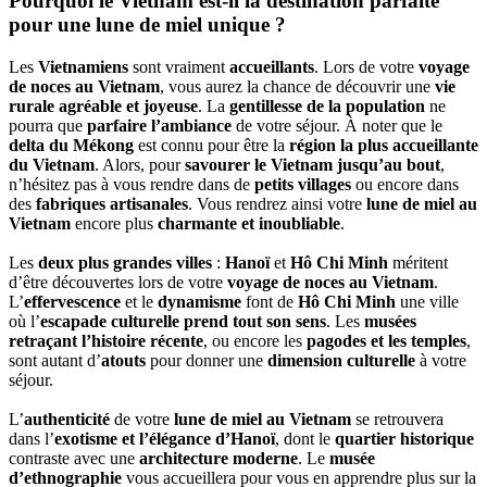
Pourquoi le Vietnam est-il la destination parfaite
pour une lune de miel unique ?
Les
Vietnamiens
sont vraiment
accueillants
. Lors de votre
voyage
de noces au Vietnam
, vous aurez la chance de découvrir une
vie
rurale agréable et joyeuse
. La
gentillesse de la population
ne
pourra que
parfaire l’ambiance
de votre séjour. À noter que le
delta du Mékong
est connu pour être la
région la plus accueillante
du Vietnam
. Alors, pour
savourer le Vietnam jusqu’au bout
,
n’hésitez pas à vous rendre dans de
petits villages
ou encore dans
des
fabriques artisanales
. Vous rendrez ainsi votre
lune de miel au
Vietnam
encore plus
charmante et inoubliable
.
Les
deux plus grandes villes
:
Hanoï
et
Hô Chi Minh
méritent
d’être découvertes lors de votre
voyage de noces au Vietnam
.
L’
effervescence
et le
dynamisme
font de
Hô Chi Minh
une ville
où l’
escapade culturelle prend tout son sens
. Les
musées
retraçant l’histoire récente
, ou encore les
pagodes et les temples
,
sont autant d’
atouts
pour donner une
dimension culturelle
à votre
séjour.
L’
authenticité
de votre
lune de miel au Vietnam
se retrouvera
dans l’
exotisme et l’élégance d’Hanoï
, dont le
quartier historique
contraste avec une
architecture moderne
. Le
musée
d’ethnographie
vous accueillera pour vous en apprendre plus sur la