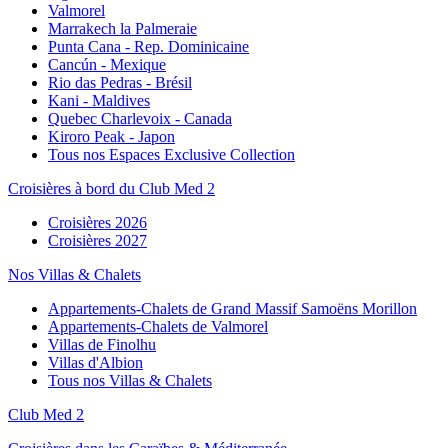
Valmorel
Marrakech la Palmeraie
Punta Cana - Rep. Dominicaine
Cancún - Mexique
Rio das Pedras - Brésil
Kani - Maldives
Quebec Charlevoix - Canada
Kiroro Peak - Japon
Tous nos Espaces Exclusive Collection
Croisières à bord du Club Med 2
Croisières 2026
Croisières 2027
Nos Villas & Chalets
Appartements-Chalets de Grand Massif Samoëns Morillon
Appartements-Chalets de Valmorel
Villas de Finolhu
Villas d'Albion
Tous nos Villas & Chalets
Club Med 2