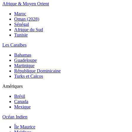
Afrique & Moyen Orient
Maroc
Oman (2028)
Sénégal
Afrique du Sud
Tunisie
Les Caraïbes
Bahamas
Guadeloupe
Martinique
République Dominicaine
Turks et Caïcos
Amériques
Brésil
Canada
Mexique
Océan Indien
Île Maurice