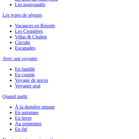
Les nouveautés
Les types de séjours
Vacances en Resorts
Les Croisières
Villas & Chalets
Circuits
Escapades
Avec qui voyager
En famille
En couple
Voyage de noces
Voyager seul
Quand partir
À la dernière minute
En automne
En hiver
Au printemps
En été