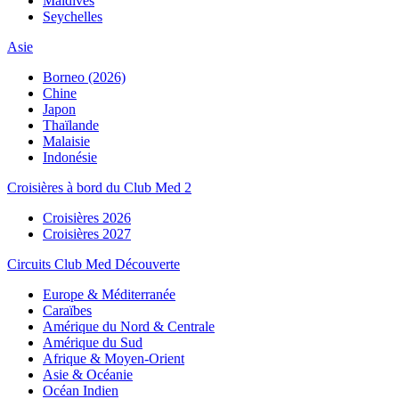
Maldives
Seychelles
Asie
Borneo (2026)
Chine
Japon
Thaïlande
Malaisie
Indonésie
Croisières à bord du Club Med 2
Croisières 2026
Croisières 2027
Circuits Club Med Découverte
Europe & Méditerranée
Caraïbes
Amérique du Nord & Centrale
Amérique du Sud
Afrique & Moyen-Orient
Asie & Océanie
Océan Indien