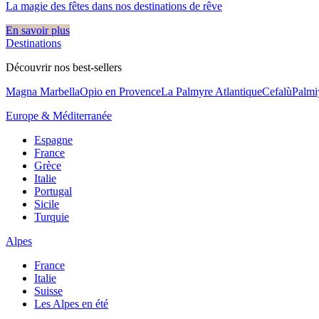
La magie des fêtes dans nos destinations de rêve​
En savoir plus
Destinations
Découvrir nos best-sellers
Magna Marbella
Opio en Provence
La Palmyre Atlantique
Cefalù
Palmi
Europe & Méditerranée
Espagne
France
Grèce
Italie
Portugal
Sicile
Turquie
Alpes
France
Italie
Suisse
Les Alpes en été