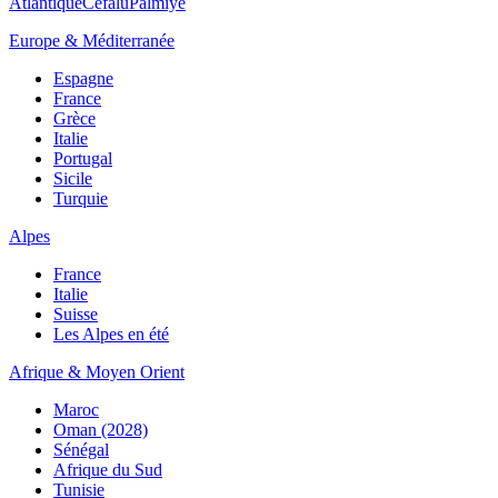
Atlantique
Cefalù
Palmiye
Europe & Méditerranée
Espagne
France
Grèce
Italie
Portugal
Sicile
Turquie
Alpes
France
Italie
Suisse
Les Alpes en été
Afrique & Moyen Orient
Maroc
Oman (2028)
Sénégal
Afrique du Sud
Tunisie