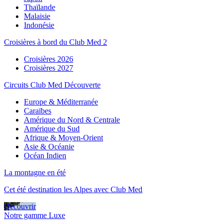
Thaïlande
Malaisie
Indonésie
Croisières à bord du Club Med 2
Croisières 2026
Croisières 2027
Circuits Club Med Découverte
Europe & Méditerranée
Caraïbes
Amérique du Nord & Centrale
Amérique du Sud
Afrique & Moyen-Orient
Asie & Océanie
Océan Indien
La montagne en été
Cet été destination les Alpes avec Club Med
Découvrir
Notre gamme Luxe