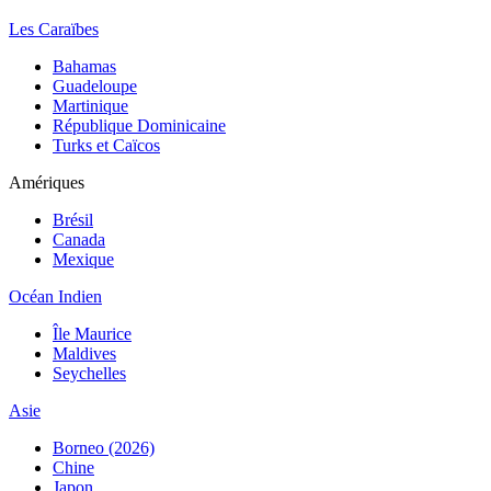
Les Caraïbes
Bahamas
Guadeloupe
Martinique
République Dominicaine
Turks et Caïcos
Amériques
Brésil
Canada
Mexique
Océan Indien
Île Maurice
Maldives
Seychelles
Asie
Borneo (2026)
Chine
Japon