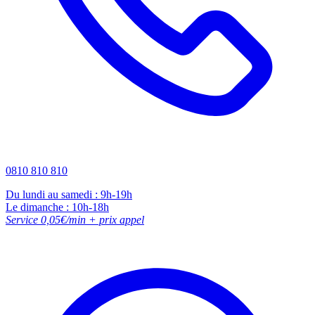
0810 810 810
Du lundi au samedi : 9h-19h
Le dimanche : 10h-18h
Service 0,05€/min + prix appel