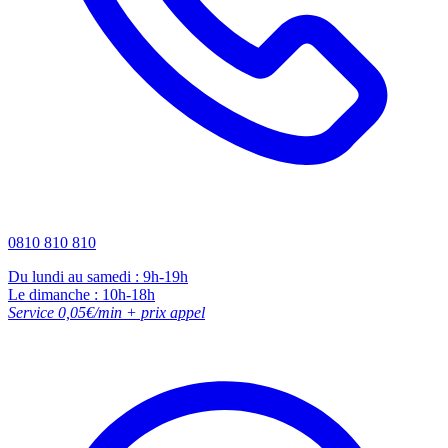
0810 810 810
Du lundi au samedi : 9h-19h
Le dimanche : 10h-18h
Service 0,05€/min + prix appel