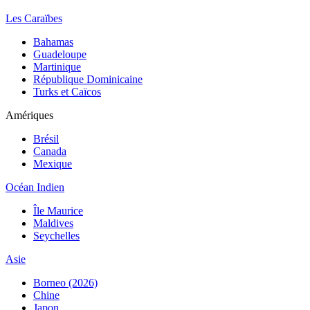
Les Caraïbes
Bahamas
Guadeloupe
Martinique
République Dominicaine
Turks et Caïcos
Amériques
Brésil
Canada
Mexique
Océan Indien
Île Maurice
Maldives
Seychelles
Asie
Borneo (2026)
Chine
Japon