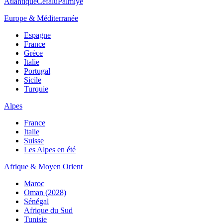
Atlantique
Cefalù
Palmiye
Europe & Méditerranée
Espagne
France
Grèce
Italie
Portugal
Sicile
Turquie
Alpes
France
Italie
Suisse
Les Alpes en été
Afrique & Moyen Orient
Maroc
Oman (2028)
Sénégal
Afrique du Sud
Tunisie