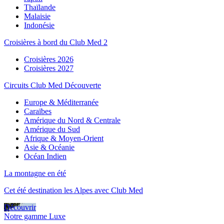
Thaïlande
Malaisie
Indonésie
Croisières à bord du Club Med 2
Croisières 2026
Croisières 2027
Circuits Club Med Découverte
Europe & Méditerranée
Caraïbes
Amérique du Nord & Centrale
Amérique du Sud
Afrique & Moyen-Orient
Asie & Océanie
Océan Indien
La montagne en été
Cet été destination les Alpes avec Club Med
Découvrir
Notre gamme Luxe