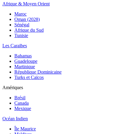
Afrique & Moyen Orient
Maroc
Oman (2028)
Sénégal
Afrique du Sud
Tunisie
Les Caraïbes
Bahamas
Guadeloupe
Martinique
République Dominicaine
Turks et Caïcos
Amériques
Brésil
Canada
Mexique
Océan Indien
Île Maurice