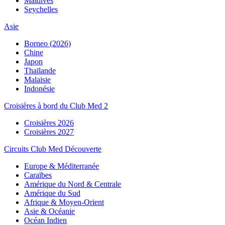
Maldives
Seychelles
Asie
Borneo (2026)
Chine
Japon
Thaïlande
Malaisie
Indonésie
Croisières à bord du Club Med 2
Croisières 2026
Croisières 2027
Circuits Club Med Découverte
Europe & Méditerranée
Caraïbes
Amérique du Nord & Centrale
Amérique du Sud
Afrique & Moyen-Orient
Asie & Océanie
Océan Indien