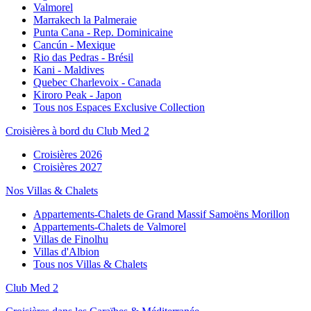
Valmorel
Marrakech la Palmeraie
Punta Cana - Rep. Dominicaine
Cancún - Mexique
Rio das Pedras - Brésil
Kani - Maldives
Quebec Charlevoix - Canada
Kiroro Peak - Japon
Tous nos Espaces Exclusive Collection
Croisières à bord du Club Med 2
Croisières 2026
Croisières 2027
Nos Villas & Chalets
Appartements-Chalets de Grand Massif Samoëns Morillon
Appartements-Chalets de Valmorel
Villas de Finolhu
Villas d'Albion
Tous nos Villas & Chalets
Club Med 2