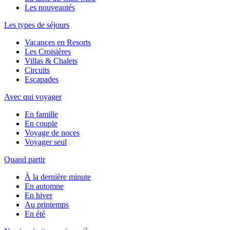
Les nouveautés
Les types de séjours
Vacances en Resorts
Les Croisières
Villas & Chalets
Circuits
Escapades
Avec qui voyager
En famille
En couple
Voyage de noces
Voyager seul
Quand partir
À la dernière minute
En automne
En hiver
Au printemps
En été