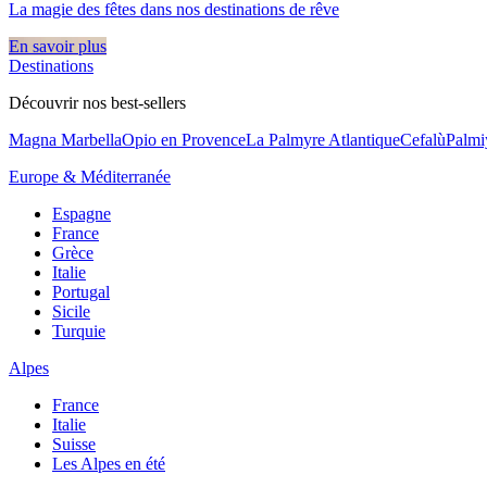
La magie des fêtes dans nos destinations de rêve​
En savoir plus
Destinations
Découvrir nos best-sellers
Magna Marbella
Opio en Provence
La Palmyre Atlantique
Cefalù
Palmi
Europe & Méditerranée
Espagne
France
Grèce
Italie
Portugal
Sicile
Turquie
Alpes
France
Italie
Suisse
Les Alpes en été