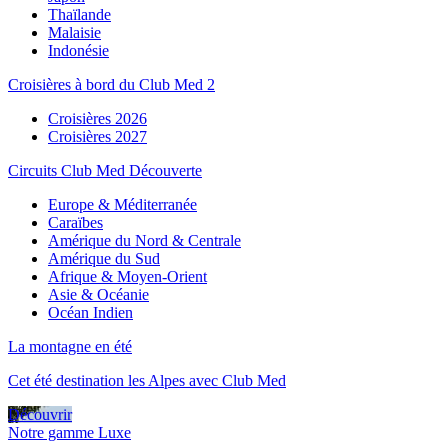
Thaïlande
Malaisie
Indonésie
Croisières à bord du Club Med 2
Croisières 2026
Croisières 2027
Circuits Club Med Découverte
Europe & Méditerranée
Caraïbes
Amérique du Nord & Centrale
Amérique du Sud
Afrique & Moyen-Orient
Asie & Océanie
Océan Indien
La montagne en été
Cet été destination les Alpes avec Club Med
Découvrir
Notre gamme Luxe