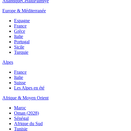
Atlantique
Cefalù
Palmiye
Europe & Méditerranée
Espagne
France
Grèce
Italie
Portugal
Sicile
Turquie
Alpes
France
Italie
Suisse
Les Alpes en été
Afrique & Moyen Orient
Maroc
Oman (2028)
Sénégal
Afrique du Sud
Tunisie