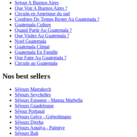
Sejour A Buenos Aires
Que Voir A Buenos Aires ?
Circuits en Amerique du sud
Combien De Temps Rester Au Guatemala ?
Guatemala Culture
Quand Partir Au Guatemala ?
Que Visiter Au Guatemala ?
Noel Guatemala
Guatemala Climat
Guatemala En Famille
Que Faire Au Guatemala ?
Circuits au Guatemala
Nos best sellers
Séjours Marrakech
Séjours Seychelles
Séjours Espagne - Magna Marbella
Séjours Guadeloupe
Séjour Portugal
Séjours Grèce - Grégolimano
Séjours Djerba
Séjours Antalya - Palmiye
Séjours Bali