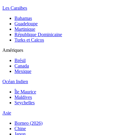
Les Caraïbes
Bahamas
Guadeloupe
Martinique
République Dominicaine
Turks et Caïcos
Amériques
Brésil
Canada
Mexique
Océan Indien
Île Maurice
Maldives
Seychelles
Asie
Borneo (2026)
Chine
Japon