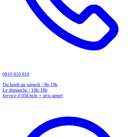
0810 810 810
Du lundi au samedi : 9h-19h
Le dimanche : 10h-18h
Service 0,05€/min + prix appel