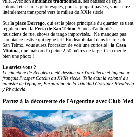
ville. Avec son
ambiance traditionnelle
, ses bâtisses de style
colonial et ses rues pittoresques, pour la plupart pavées, vous serez
littéralement transporté vers le milieu du XXIe siècle.
Sur
la place Dorrego
, qui est la place principale du quartier, se tient
régulièrement
la Feria de San Telmo
. Stands d'antiquités,
musiciens de rue, shows de tango improvisés... Ne manquez pas
l'ambiance festive qui règne ici ! En déambulant dans les rues de
San Telmo, vous aurez l'occasion de voir une curiosité :
la Casa
Mínima
, une maison d'à peine 2,50 mètres de large. Cela mérite
bien une photo !
Le saviez-vous ?
Le cimetière de Recoleta a été dessiné par l'architecte et ingénieur
français Prosper Catelin au XVIIe siècle. Telle était la volonté du
ministre de l'époque, Bernardino de la Trinidad Gónzalez Rivadavia
y Rivadavia.
Partez à la découverte de l'Argentine avec Club Med