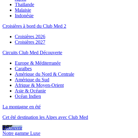
Thaïlande
Malaisie
Indonésie
Croisières à bord du Club Med 2
Croisières 2026
Croisières 2027
Circuits Club Med Découverte
Europe & Méditerranée
Caraïbes
Amérique du Nord & Centrale
Amérique du Sud
Afrique & Moyen-Orient
Asie & Océanie
Océan Indien
La montagne en été
Cet été destination les Alpes avec Club Med
Découvrir
Notre gamme Luxe