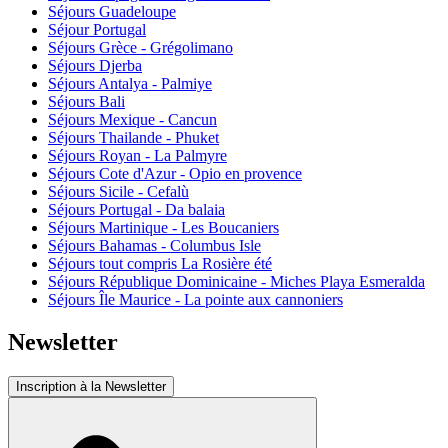
Séjours Guadeloupe
Séjour Portugal
Séjours Grèce - Grégolimano
Séjours Djerba
Séjours Antalya - Palmiye
Séjours Bali
Séjours Mexique - Cancun
Séjours Thailande - Phuket
Séjours Royan - La Palmyre
Séjours Cote d'Azur - Opio en provence
Séjours Sicile - Cefalù
Séjours Portugal - Da balaia
Séjours Martinique - Les Boucaniers
Séjours Bahamas - Columbus Isle
Séjours tout compris La Rosière été
Séjours République Dominicaine - Miches Playa Esmeralda
Séjours Île Maurice - La pointe aux cannoniers
Newsletter
Inscription à la Newsletter