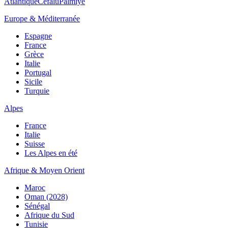
Atlantique
Cefalù
Palmiye
Europe & Méditerranée
Espagne
France
Grèce
Italie
Portugal
Sicile
Turquie
Alpes
France
Italie
Suisse
Les Alpes en été
Afrique & Moyen Orient
Maroc
Oman (2028)
Sénégal
Afrique du Sud
Tunisie