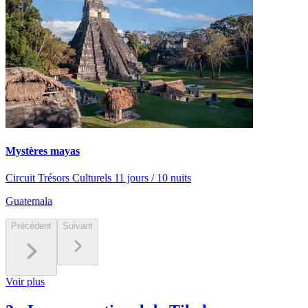
Mystères mayas
Circuit Trésors Culturels 11 jours / 10 nuits
Guatemala
Précédent
Suivant
Voir plus