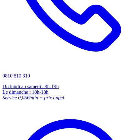
0810 810 810
Du lundi au samedi : 9h-19h
Le dimanche : 10h-18h
Service 0,05€/min + prix appel