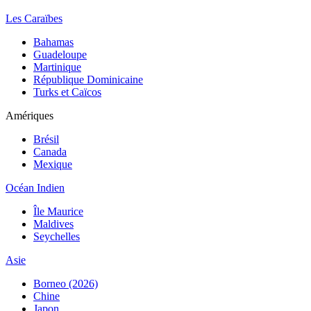
Les Caraïbes
Bahamas
Guadeloupe
Martinique
République Dominicaine
Turks et Caïcos
Amériques
Brésil
Canada
Mexique
Océan Indien
Île Maurice
Maldives
Seychelles
Asie
Borneo (2026)
Chine
Japon