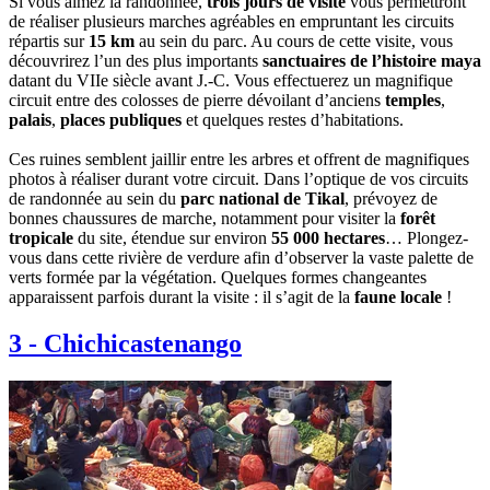
Si vous aimez la randonnée,
trois jours de visite
vous permettront
de réaliser plusieurs marches agréables en empruntant les circuits
répartis sur
15 km
au sein du parc. Au cours de cette visite, vous
découvrirez l’un des plus importants
sanctuaires de l’histoire maya
datant du VIIe siècle avant J.-C. Vous effectuerez un magnifique
circuit entre des colosses de pierre dévoilant d’anciens
temples
,
palais
,
places publiques
et quelques restes d’habitations.
Ces ruines semblent jaillir entre les arbres et offrent de magnifiques
photos à réaliser durant votre circuit. Dans l’optique de vos circuits
de randonnée au sein du
parc national de Tikal
, prévoyez de
bonnes chaussures de marche, notamment pour visiter la
forêt
tropicale
du site, étendue sur environ
55 000 hectares
… Plongez-
vous dans cette rivière de verdure afin d’observer la vaste palette de
verts formée par la végétation. Quelques formes changeantes
apparaissent parfois durant la visite : il s’agit de la
faune locale
!
3
-
Chichicastenango