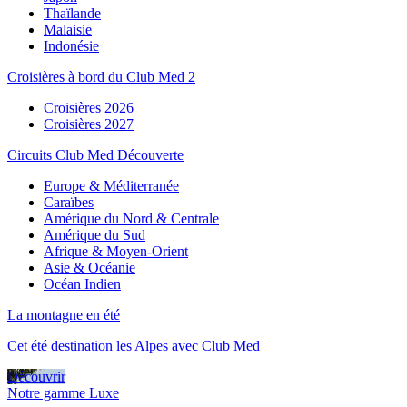
Thaïlande
Malaisie
Indonésie
Croisières à bord du Club Med 2
Croisières 2026
Croisières 2027
Circuits Club Med Découverte
Europe & Méditerranée
Caraïbes
Amérique du Nord & Centrale
Amérique du Sud
Afrique & Moyen-Orient
Asie & Océanie
Océan Indien
La montagne en été
Cet été destination les Alpes avec Club Med
Découvrir
Notre gamme Luxe