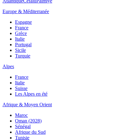
Atlantique
Cefalù
Palmiye
Europe & Méditerranée
Espagne
France
Grèce
Italie
Portugal
Sicile
Turquie
Alpes
France
Italie
Suisse
Les Alpes en été
Afrique & Moyen Orient
Maroc
Oman (2028)
Sénégal
Afrique du Sud
Tunisie