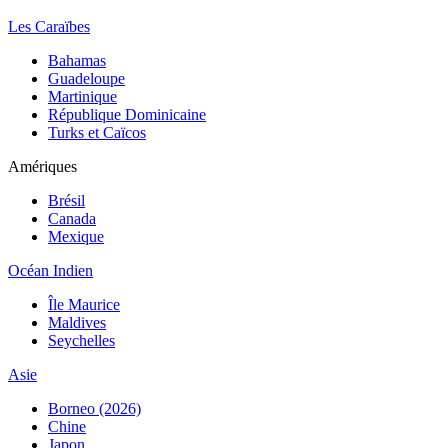
Les Caraïbes
Bahamas
Guadeloupe
Martinique
République Dominicaine
Turks et Caïcos
Amériques
Brésil
Canada
Mexique
Océan Indien
Île Maurice
Maldives
Seychelles
Asie
Borneo (2026)
Chine
Japon