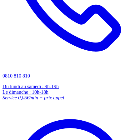
0810 810 810
Du lundi au samedi : 9h-19h
Le dimanche : 10h-18h
Service 0,05€/min + prix appel