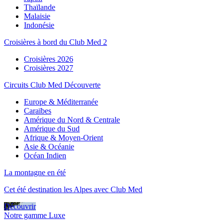
Thaïlande
Malaisie
Indonésie
Croisières à bord du Club Med 2
Croisières 2026
Croisières 2027
Circuits Club Med Découverte
Europe & Méditerranée
Caraïbes
Amérique du Nord & Centrale
Amérique du Sud
Afrique & Moyen-Orient
Asie & Océanie
Océan Indien
La montagne en été
Cet été destination les Alpes avec Club Med
Découvrir
Notre gamme Luxe