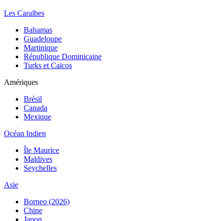
Les Caraïbes
Bahamas
Guadeloupe
Martinique
République Dominicaine
Turks et Caïcos
Amériques
Brésil
Canada
Mexique
Océan Indien
Île Maurice
Maldives
Seychelles
Asie
Borneo (2026)
Chine
Japon