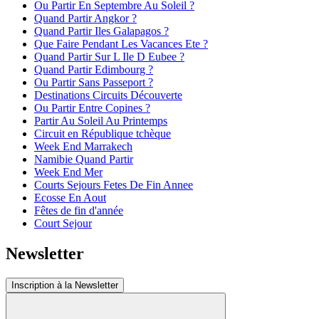
Ou Partir En Septembre Au Soleil ?
Quand Partir Angkor ?
Quand Partir Iles Galapagos ?
Que Faire Pendant Les Vacances Ete ?
Quand Partir Sur L Ile D Eubee ?
Quand Partir Edimbourg ?
Ou Partir Sans Passeport ?
Destinations Circuits Découverte
Ou Partir Entre Copines ?
Partir Au Soleil Au Printemps
Circuit en République tchèque
Week End Marrakech
Namibie Quand Partir
Week End Mer
Courts Sejours Fetes De Fin Annee
Ecosse En Aout
Fêtes de fin d'année
Court Sejour
Newsletter
Inscription à la Newsletter