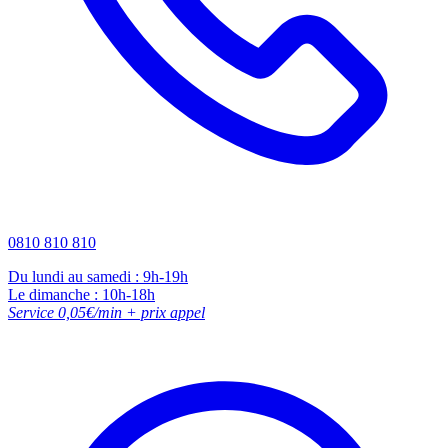
0810 810 810
Du lundi au samedi : 9h-19h
Le dimanche : 10h-18h
Service 0,05€/min + prix appel