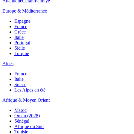
Atlantique
Cefalù
Palmiye
Europe & Méditerranée
Espagne
France
Grèce
Italie
Portugal
Sicile
Turquie
Alpes
France
Italie
Suisse
Les Alpes en été
Afrique & Moyen Orient
Maroc
Oman (2028)
Sénégal
Afrique du Sud
Tunisie