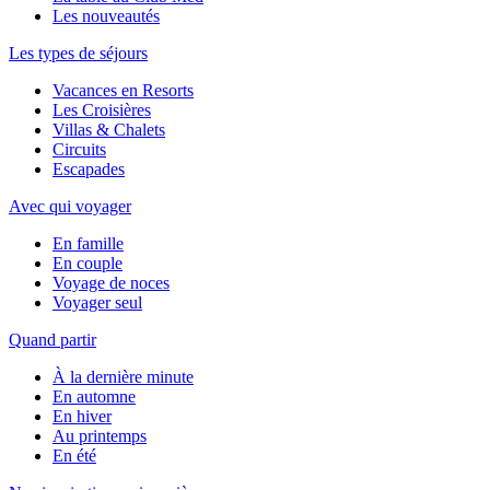
Les nouveautés
Les types de séjours
Vacances en Resorts
Les Croisières
Villas & Chalets
Circuits
Escapades
Avec qui voyager
En famille
En couple
Voyage de noces
Voyager seul
Quand partir
À la dernière minute
En automne
En hiver
Au printemps
En été