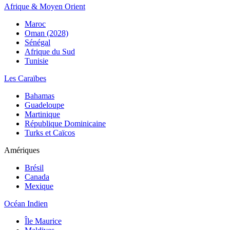
Afrique & Moyen Orient
Maroc
Oman (2028)
Sénégal
Afrique du Sud
Tunisie
Les Caraïbes
Bahamas
Guadeloupe
Martinique
République Dominicaine
Turks et Caïcos
Amériques
Brésil
Canada
Mexique
Océan Indien
Île Maurice