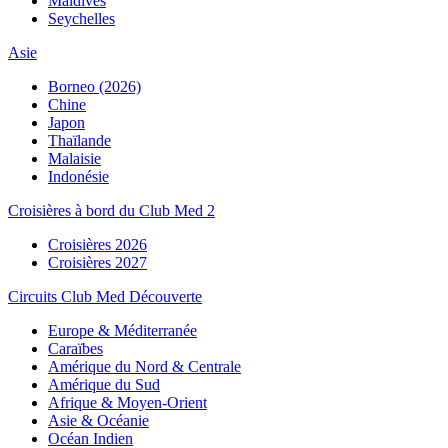
Maldives
Seychelles
Asie
Borneo (2026)
Chine
Japon
Thaïlande
Malaisie
Indonésie
Croisières à bord du Club Med 2
Croisières 2026
Croisières 2027
Circuits Club Med Découverte
Europe & Méditerranée
Caraïbes
Amérique du Nord & Centrale
Amérique du Sud
Afrique & Moyen-Orient
Asie & Océanie
Océan Indien