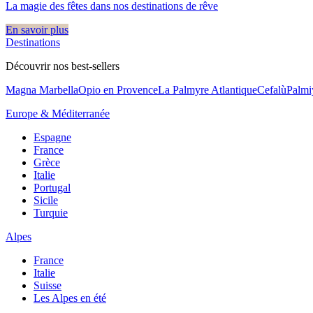
La magie des fêtes dans nos destinations de rêve​
En savoir plus
Destinations
Découvrir nos best-sellers
Magna Marbella
Opio en Provence
La Palmyre Atlantique
Cefalù
Palmi
Europe & Méditerranée
Espagne
France
Grèce
Italie
Portugal
Sicile
Turquie
Alpes
France
Italie
Suisse
Les Alpes en été