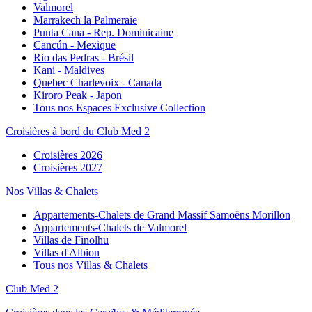
Valmorel
Marrakech la Palmeraie
Punta Cana - Rep. Dominicaine
Cancún - Mexique
Rio das Pedras - Brésil
Kani - Maldives
Quebec Charlevoix - Canada
Kiroro Peak - Japon
Tous nos Espaces Exclusive Collection
Croisières à bord du Club Med 2
Croisières 2026
Croisières 2027
Nos Villas & Chalets
Appartements-Chalets de Grand Massif Samoëns Morillon
Appartements-Chalets de Valmorel
Villas de Finolhu
Villas d'Albion
Tous nos Villas & Chalets
Club Med 2