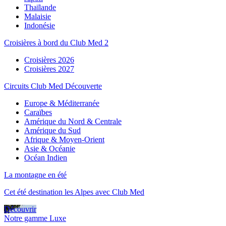
Thaïlande
Malaisie
Indonésie
Croisières à bord du Club Med 2
Croisières 2026
Croisières 2027
Circuits Club Med Découverte
Europe & Méditerranée
Caraïbes
Amérique du Nord & Centrale
Amérique du Sud
Afrique & Moyen-Orient
Asie & Océanie
Océan Indien
La montagne en été
Cet été destination les Alpes avec Club Med
Découvrir
Notre gamme Luxe