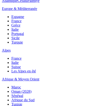
Atlantique
Cefalù
Palmiye
Europe & Méditerranée
Espagne
France
Grèce
Italie
Portugal
Sicile
Turquie
Alpes
France
Italie
Suisse
Les Alpes en été
Afrique & Moyen Orient
Maroc
Oman (2028)
Sénégal
Afrique du Sud
Tunisie