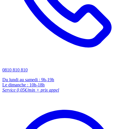
0810 810 810
Du lundi au samedi : 9h-19h
Le dimanche : 10h-18h
Service 0,05€/min + prix appel