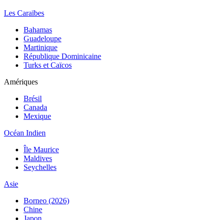
Les Caraïbes
Bahamas
Guadeloupe
Martinique
République Dominicaine
Turks et Caïcos
Amériques
Brésil
Canada
Mexique
Océan Indien
Île Maurice
Maldives
Seychelles
Asie
Borneo (2026)
Chine
Japon