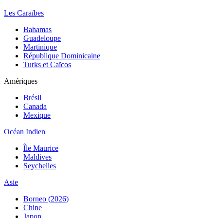
Les Caraïbes
Bahamas
Guadeloupe
Martinique
République Dominicaine
Turks et Caïcos
Amériques
Brésil
Canada
Mexique
Océan Indien
Île Maurice
Maldives
Seychelles
Asie
Borneo (2026)
Chine
Japon