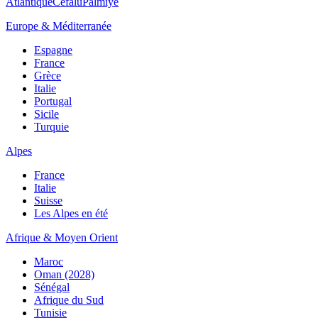
Atlantique
Cefalù
Palmiye
Europe & Méditerranée
Espagne
France
Grèce
Italie
Portugal
Sicile
Turquie
Alpes
France
Italie
Suisse
Les Alpes en été
Afrique & Moyen Orient
Maroc
Oman (2028)
Sénégal
Afrique du Sud
Tunisie