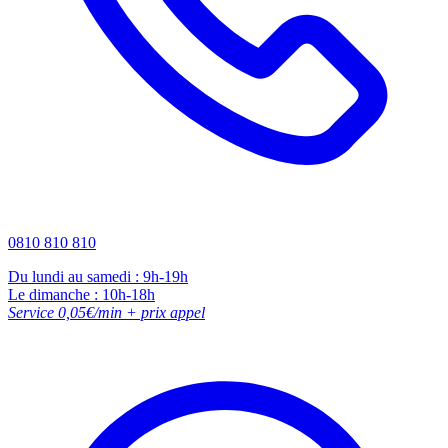
0810 810 810
Du lundi au samedi : 9h-19h
Le dimanche : 10h-18h
Service 0,05€/min + prix appel