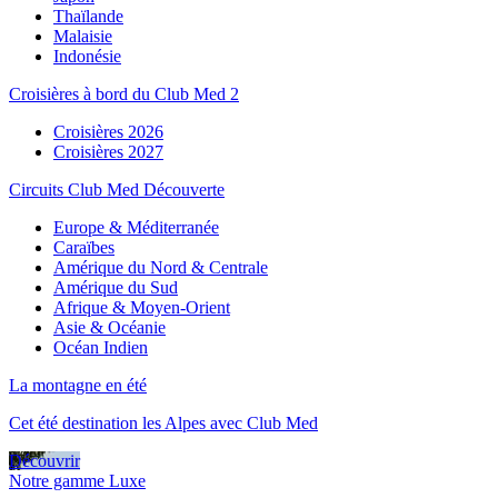
Thaïlande
Malaisie
Indonésie
Croisières à bord du Club Med 2
Croisières 2026
Croisières 2027
Circuits Club Med Découverte
Europe & Méditerranée
Caraïbes
Amérique du Nord & Centrale
Amérique du Sud
Afrique & Moyen-Orient
Asie & Océanie
Océan Indien
La montagne en été
Cet été destination les Alpes avec Club Med
Découvrir
Notre gamme Luxe