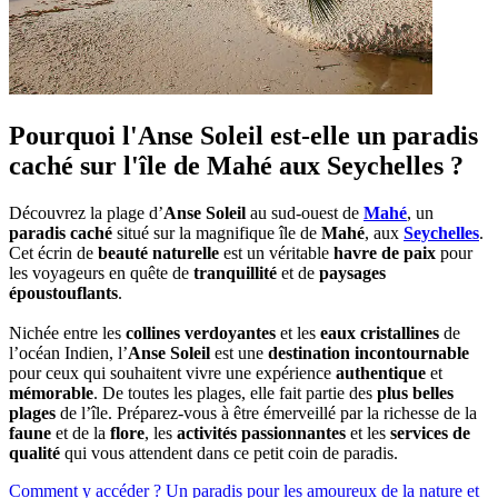
Pourquoi l'Anse Soleil est-elle un paradis
caché sur l'île de Mahé aux Seychelles ?
Découvrez la plage d’
Anse Soleil
au sud-ouest de
Mahé
, un
paradis caché
situé sur la magnifique île de
Mahé
, aux
Seychelles
.
Cet écrin de
beauté naturelle
est un véritable
havre de paix
pour
les voyageurs en quête de
tranquillité
et de
paysages
époustouflants
.
Nichée entre les
collines verdoyantes
et les
eaux cristallines
de
l’océan Indien, l’
Anse Soleil
est une
destination incontournable
pour ceux qui souhaitent vivre une expérience
authentique
et
mémorable
. De toutes les plages, elle fait partie des
plus belles
plages
de l’île. Préparez-vous à être émerveillé par la richesse de la
faune
et de la
flore
, les
activités passionnantes
et les
services de
qualité
qui vous attendent dans ce petit coin de paradis.
Comment y accéder ?
Un paradis pour les amoureux de la nature et