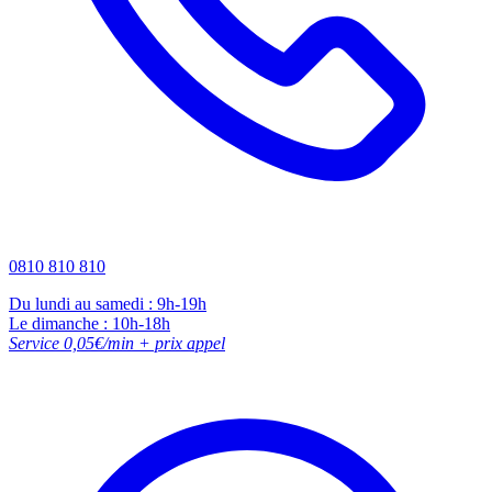
0810 810 810
Du lundi au samedi : 9h-19h
Le dimanche : 10h-18h
Service 0,05€/min + prix appel