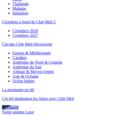
Thaïlande
Malaisie
Indonésie
Croisières à bord du Club Med 2
Croisières 2026
Croisières 2027
Circuits Club Med Découverte
Europe & Méditerranée
Caraïbes
Amérique du Nord & Centrale
Amérique du Sud
Afrique & Moyen-Orient
Asie & Océanie
Océan Indien
La montagne en été
Cet été destination les Alpes avec Club Med
Découvrir
Notre gamme Luxe