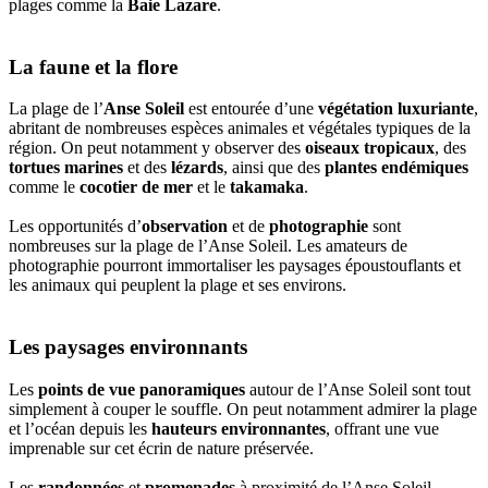
plages comme la
Baie Lazare
.
La faune et la flore
La plage de l’
Anse Soleil
est entourée d’une
végétation luxuriante
,
abritant de nombreuses espèces animales et végétales typiques de la
région. On peut notamment y observer des
oiseaux tropicaux
, des
tortues marines
et des
lézards
, ainsi que des
plantes endémiques
comme le
cocotier de mer
et le
takamaka
.
Les opportunités d’
observation
et de
photographie
sont
nombreuses sur la plage de l’Anse Soleil. Les amateurs de
photographie pourront immortaliser les paysages époustouflants et
les animaux qui peuplent la plage et ses environs.
Les paysages environnants
Les
points de vue panoramiques
autour de l’Anse Soleil sont tout
simplement à couper le souffle. On peut notamment admirer la plage
et l’océan depuis les
hauteurs environnantes
, offrant une vue
imprenable sur cet écrin de nature préservée.
Les
randonnées
et
promenades
à proximité de l’Anse Soleil