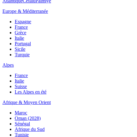
Atlantique
Cefalù
Palmiye
Europe & Méditerranée
Espagne
France
Grèce
Italie
Portugal
Sicile
Turquie
Alpes
France
Italie
Suisse
Les Alpes en été
Afrique & Moyen Orient
Maroc
Oman (2028)
Sénégal
Afrique du Sud
Tunisie