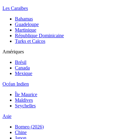
Les Caraïbes
Bahamas
Guadeloupe
Martinique
République Dominicaine
Turks et Caïcos
Amériques
Brésil
Canada
Mexique
Océan Indien
Île Maurice
Maldives
Seychelles
Asie
Borneo (2026)
Chine
Japon