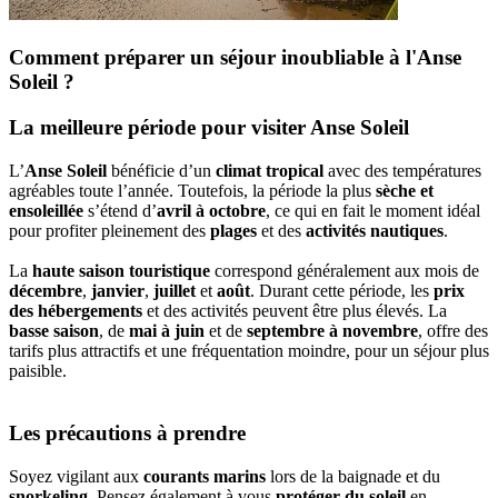
Comment préparer un séjour inoubliable à l'Anse
Soleil ?
La meilleure période pour visiter Anse Soleil
L’
Anse Soleil
bénéficie d’un
climat tropical
avec des températures
agréables toute l’année. Toutefois, la période la plus
sèche et
ensoleillée
s’étend d’
avril à octobre
, ce qui en fait le moment idéal
pour profiter pleinement des
plages
et des
activités nautiques
.
La
haute saison touristique
correspond généralement aux mois de
décembre
,
janvier
,
juillet
et
août
. Durant cette période, les
prix
des hébergements
et des activités peuvent être plus élevés. La
basse saison
, de
mai à juin
et de
septembre à novembre
, offre des
tarifs plus attractifs et une fréquentation moindre, pour un séjour plus
paisible.
Les précautions à prendre
Soyez vigilant aux
courants marins
lors de la baignade et du
snorkeling
. Pensez également à vous
protéger du soleil
en