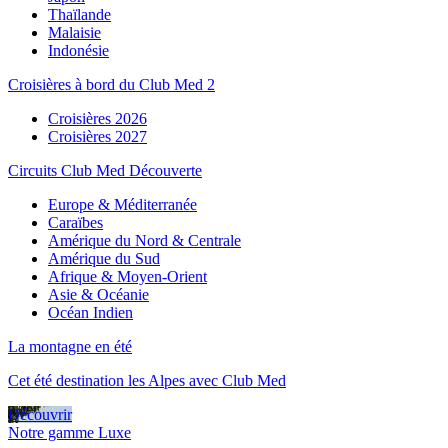
Thaïlande
Malaisie
Indonésie
Croisières à bord du Club Med 2
Croisières 2026
Croisières 2027
Circuits Club Med Découverte
Europe & Méditerranée
Caraïbes
Amérique du Nord & Centrale
Amérique du Sud
Afrique & Moyen-Orient
Asie & Océanie
Océan Indien
La montagne en été
Cet été destination les Alpes avec Club Med
Découvrir
Notre gamme Luxe