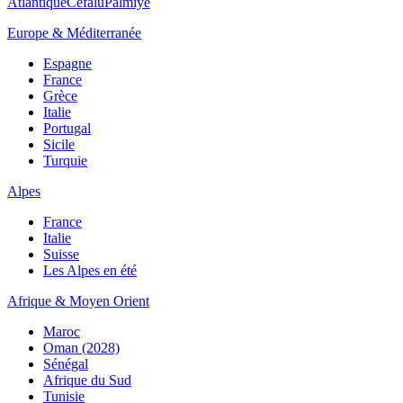
Atlantique
Cefalù
Palmiye
Europe & Méditerranée
Espagne
France
Grèce
Italie
Portugal
Sicile
Turquie
Alpes
France
Italie
Suisse
Les Alpes en été
Afrique & Moyen Orient
Maroc
Oman (2028)
Sénégal
Afrique du Sud
Tunisie