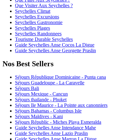
Que Visiter Aux Seychelles ?
Seychelles Climat
Seychelles Excursions
Seychelles Gastronomie
Seychelles Plages
Seychelles Randonnees
Tourisme Durable Seychelles
Guide Seychelles Anse Cocos La Digue
Guide Seychelles Anse Georgette Praslin
Nos Best Sellers
Séjours République Dominicaine - Punta cana
Séjours Guadeloupe - La Caravelle
Séjours Bali
Séjours Mexique - Cancun
Séjours thailande - Phuket
Séjours Ile Maurice - La Pointe aux canonniers
Séjours Bahamas - Columbus Isle
Séjours Maldives - Kani
Séjours Républic - Miches Playa Esmeralda
Guide Seychelles Anse Intendance Mahe
Guide Seychelles Anse Lazio Praslin
Guide Seychelles Anse Marron La Digue