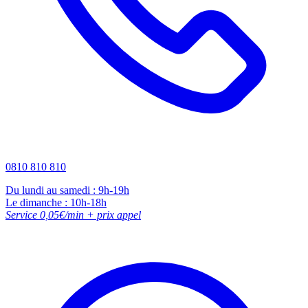
0810 810 810
Du lundi au samedi : 9h-19h
Le dimanche : 10h-18h
Service 0,05€/min + prix appel