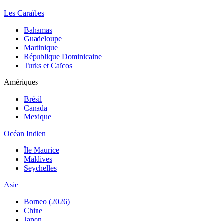
Les Caraïbes
Bahamas
Guadeloupe
Martinique
République Dominicaine
Turks et Caïcos
Amériques
Brésil
Canada
Mexique
Océan Indien
Île Maurice
Maldives
Seychelles
Asie
Borneo (2026)
Chine
Japon