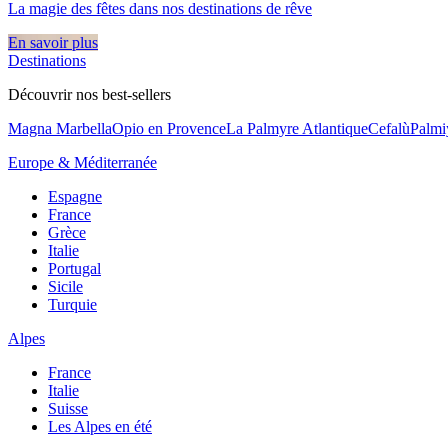
La magie des fêtes dans nos destinations de rêve​
En savoir plus
Destinations
Découvrir nos best-sellers
Magna Marbella
Opio en Provence
La Palmyre Atlantique
Cefalù
Palmi
Europe & Méditerranée
Espagne
France
Grèce
Italie
Portugal
Sicile
Turquie
Alpes
France
Italie
Suisse
Les Alpes en été