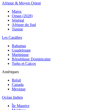
Afrique & Moyen Orient
Maroc
Oman (2028)
Sénégal
Afrique du Sud
Tunisie
Les Caraïbes
Bahamas
Guadeloupe
Martinique
République Dominicaine
Turks et Caïcos
Amériques
Brésil
Canada
Mexique
Océan Indien
Île Maurice