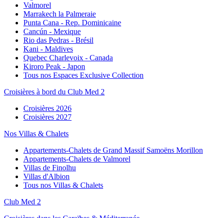
Valmorel
Marrakech la Palmeraie
Punta Cana - Rep. Dominicaine
Cancún - Mexique
Rio das Pedras - Brésil
Kani - Maldives
Quebec Charlevoix - Canada
Kiroro Peak - Japon
Tous nos Espaces Exclusive Collection
Croisières à bord du Club Med 2
Croisières 2026
Croisières 2027
Nos Villas & Chalets
Appartements-Chalets de Grand Massif Samoëns Morillon
Appartements-Chalets de Valmorel
Villas de Finolhu
Villas d'Albion
Tous nos Villas & Chalets
Club Med 2