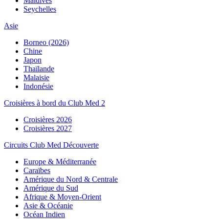
Maldives
Seychelles
Asie
Borneo (2026)
Chine
Japon
Thaïlande
Malaisie
Indonésie
Croisières à bord du Club Med 2
Croisières 2026
Croisières 2027
Circuits Club Med Découverte
Europe & Méditerranée
Caraïbes
Amérique du Nord & Centrale
Amérique du Sud
Afrique & Moyen-Orient
Asie & Océanie
Océan Indien