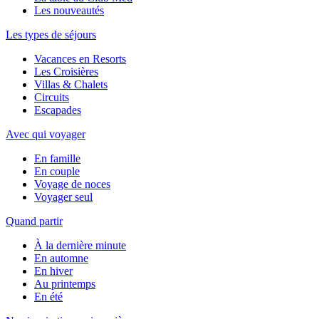
Les nouveautés
Les types de séjours
Vacances en Resorts
Les Croisières
Villas & Chalets
Circuits
Escapades
Avec qui voyager
En famille
En couple
Voyage de noces
Voyager seul
Quand partir
À la dernière minute
En automne
En hiver
Au printemps
En été