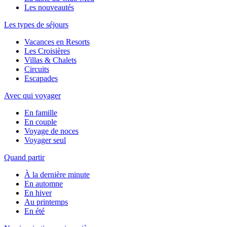
Les nouveautés
Les types de séjours
Vacances en Resorts
Les Croisières
Villas & Chalets
Circuits
Escapades
Avec qui voyager
En famille
En couple
Voyage de noces
Voyager seul
Quand partir
À la dernière minute
En automne
En hiver
Au printemps
En été