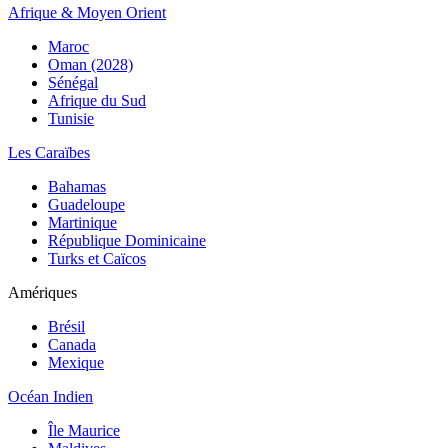
Afrique & Moyen Orient
Maroc
Oman (2028)
Sénégal
Afrique du Sud
Tunisie
Les Caraïbes
Bahamas
Guadeloupe
Martinique
République Dominicaine
Turks et Caïcos
Amériques
Brésil
Canada
Mexique
Océan Indien
Île Maurice