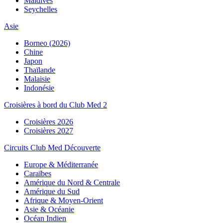
Maldives
Seychelles
Asie
Borneo (2026)
Chine
Japon
Thaïlande
Malaisie
Indonésie
Croisières à bord du Club Med 2
Croisières 2026
Croisières 2027
Circuits Club Med Découverte
Europe & Méditerranée
Caraïbes
Amérique du Nord & Centrale
Amérique du Sud
Afrique & Moyen-Orient
Asie & Océanie
Océan Indien