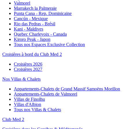
Valmorel
Marrakech la Palmeraie
Punta Cana - Rep. Dominicaine
Cancún - Mexique
Rio das Pedras - Brésil
Kani - Maldives
Quebec Charlevoix - Canada
Kiroro Peak - Japon
Tous nos Espaces Exclusive Collection
Croisières à bord du Club Med 2
Croisières 2026
Croisières 2027
Nos Villas & Chalets
Appartements-Chalets de Grand Massif Samoëns Morillon
Appartements-Chalets de Valmorel
Villas de Finolhu
Villas d'Albion
Tous nos Villas & Chalets
Club Med 2