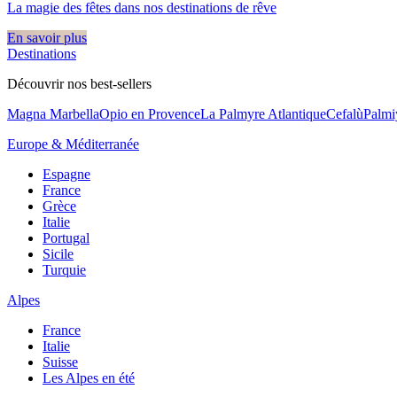
La magie des fêtes dans nos destinations de rêve​
En savoir plus
Destinations
Découvrir nos best-sellers
Magna Marbella
Opio en Provence
La Palmyre Atlantique
Cefalù
Palmi
Europe & Méditerranée
Espagne
France
Grèce
Italie
Portugal
Sicile
Turquie
Alpes
France
Italie
Suisse
Les Alpes en été