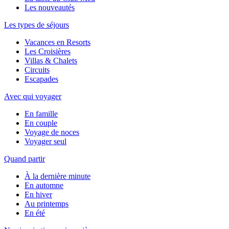
Les nouveautés
Les types de séjours
Vacances en Resorts
Les Croisières
Villas & Chalets
Circuits
Escapades
Avec qui voyager
En famille
En couple
Voyage de noces
Voyager seul
Quand partir
À la dernière minute
En automne
En hiver
Au printemps
En été