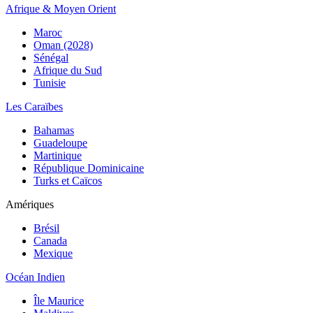
Afrique & Moyen Orient
Maroc
Oman (2028)
Sénégal
Afrique du Sud
Tunisie
Les Caraïbes
Bahamas
Guadeloupe
Martinique
République Dominicaine
Turks et Caïcos
Amériques
Brésil
Canada
Mexique
Océan Indien
Île Maurice