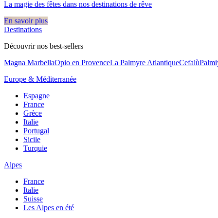
La magie des fêtes dans nos destinations de rêve​
En savoir plus
Destinations
Découvrir nos best-sellers
Magna Marbella
Opio en Provence
La Palmyre Atlantique
Cefalù
Palmi
Europe & Méditerranée
Espagne
France
Grèce
Italie
Portugal
Sicile
Turquie
Alpes
France
Italie
Suisse
Les Alpes en été