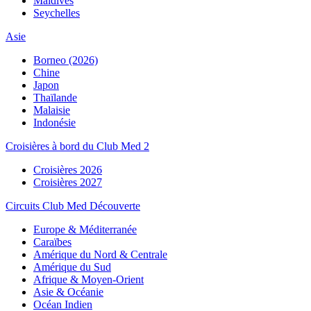
Maldives
Seychelles
Asie
Borneo (2026)
Chine
Japon
Thaïlande
Malaisie
Indonésie
Croisières à bord du Club Med 2
Croisières 2026
Croisières 2027
Circuits Club Med Découverte
Europe & Méditerranée
Caraïbes
Amérique du Nord & Centrale
Amérique du Sud
Afrique & Moyen-Orient
Asie & Océanie
Océan Indien