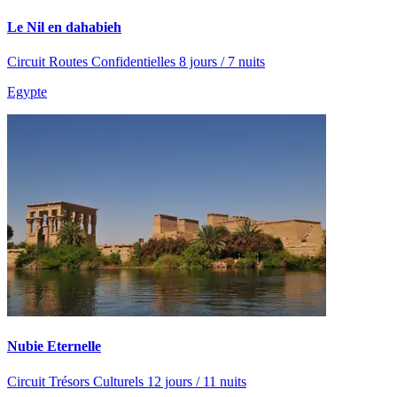
Le Nil en dahabieh
Circuit Routes Confidentielles 8 jours / 7 nuits
Egypte
Nubie Eternelle
Circuit Trésors Culturels 12 jours / 11 nuits