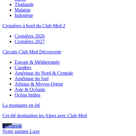
Thaïlande
Malaisie
Indonésie
Croisières à bord du Club Med 2
Croisières 2026
Croisières 2027
Circuits Club Med Découverte
Europe & Méditerranée
Caraïbes
Amérique du Nord & Centrale
Amérique du Sud
Afrique & Moyen-Orient
Asie & Océanie
Océan Indien
La montagne en été
Cet été destination les Alpes avec Club Med
Découvrir
Notre gamme Luxe