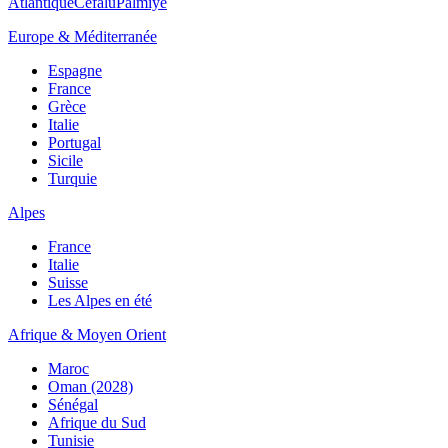
Atlantique
Cefalù
Palmiye
Europe & Méditerranée
Espagne
France
Grèce
Italie
Portugal
Sicile
Turquie
Alpes
France
Italie
Suisse
Les Alpes en été
Afrique & Moyen Orient
Maroc
Oman (2028)
Sénégal
Afrique du Sud
Tunisie