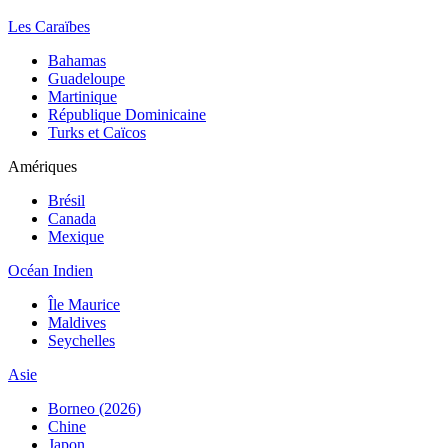
Les Caraïbes
Bahamas
Guadeloupe
Martinique
République Dominicaine
Turks et Caïcos
Amériques
Brésil
Canada
Mexique
Océan Indien
Île Maurice
Maldives
Seychelles
Asie
Borneo (2026)
Chine
Japon