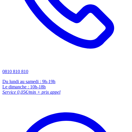
0810 810 810
Du lundi au samedi : 9h-19h
Le dimanche : 10h-18h
Service 0,05€/min + prix appel