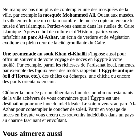
Ne manquez pas non plus de contempler une des mosquées de la
ville, par exemple
la mosquée Mohammed Ali.
Quant aux musées,
la ville en renferme un certain nombre : le musée copte ou encore le
musée d’art islamique. Perdez-vous ensuite dans les ruelles du Caire
islamique. Après ce bol de culture et d’Histoire, partez vous
rafraîchir
au parc Al-Azhar
, un écrin de verdure et de végétation
exotique en plein cœur de la cité grouillante du Caire.
Une promenade au souk Khan el-Khalili
s’impose aussi pour
offrir un souvenir de votre voyage de noces en Égypte à votre
moitié. Par exemple, parmi les richesses de l’artisanat local, ramenez
par exemple des bijoux avec des motifs rappelant
l’Égypte antique
(œil d’Horus, etc.)
, des châles ou écharpes, une chicha ou encore
des poufs orientaux en cuir.
Clôturer la journée par un dîner dans l’un des nombreux restaurants
de la ville achèvera de vous convaincre que l’Égypte est une
destination pour une lune de miel idéale. Le soir, revenez au parc Al-
Azhar pour contempler le coucher de soleil. Partir en voyage de
noces en Égypte vous créera des souvenirs indélébiles dans un pays
au charme fascinant et envoûtant.
Vous aimerez aussi