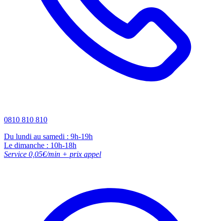
0810 810 810
Du lundi au samedi : 9h-19h
Le dimanche : 10h-18h
Service 0,05€/min + prix appel