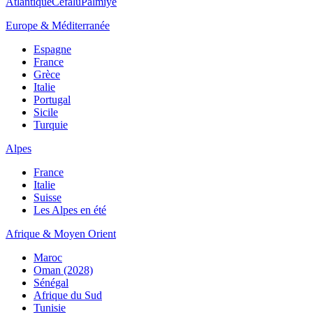
Atlantique
Cefalù
Palmiye
Europe & Méditerranée
Espagne
France
Grèce
Italie
Portugal
Sicile
Turquie
Alpes
France
Italie
Suisse
Les Alpes en été
Afrique & Moyen Orient
Maroc
Oman (2028)
Sénégal
Afrique du Sud
Tunisie