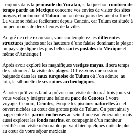
Toujours dans la
péninsule du Yucatán
, si la question
combien de
temps partir au Mexique
concerne vos envies de visiter des
sites
mayas
, et notamment
Tulum
: un ou deux jours devraient suffire !
La visite se réalise facilement depuis Cancún, car Tulum est située à
un peu moins de deux heures de la ville.
Au gré de cette excursion, vous contemplerez les
différentes
structures
juchées sur les hauteurs d’une falaise dominant la plage :
un paysage digne des plus belles
cartes postales
du
Mexique
et
même d’Amérique !
Après avoir exploré les magnifiques
vestiges mayas
, il sera temps
de s’adonner à la visite des
plages
. Offrez-vous une session
baignade dans les
eaux turquoise
de
Tulum
où l’on admire, au
loin, la silhouette de ses
ruines archéologiques
.
À noter qu’il vous faudra prévoir une visite de deux à trois jours si
vous voulez y intégrer une halte au
parc de Cenotes
à votre
voyage. Ce nom,
Cenotes
, évoque les
piscines naturelles
à ciel
ouvert nichées au cœur des grottes près de Tulum. On peut ainsi y
nager entre les
parois rocheuses
au sein d’une eau émeraude, mais
aussi explorer les
fonds marins
, en compagnie d’un moniteur
certifié : une visite mémorable qui vaut bien quelques nuits de plus
au cœur de votre séjour mexicain.