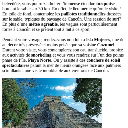
belvédère, vous pourrez admirer l’immense étendue
turquoise
bordant le sable sur 30 km. En effet, le lieu mérite qu’on le visite !
En toile de fond, contemplez les
paillotes traditionnelles
dressées
sur le sable, typiques du paysage de Cancún. Une session de surf?
En plus d’une
météo agréable
, les vagues sont particulièrement
fortes à Cancún et se prêtent tout à fait à ce sport.
Pendant votre voyage, rendez-vous non loin à
Isla Mujeres
, une île
au décor très préservé et moins prisée que sa voisine
Cozumel
.
Durant votre visite, vous contemplerez son eau translucide, propice
aux activités de
snorkeling
et vous vous rendrez sur l’un des points
phare de l’île,
Playa Norte
. On y assiste à des
couchers de soleil
spectaculaires
parant la mer de lueurs orangées face aux palmiers
scintillants : une visite inoubliable aux environs de Cancún.