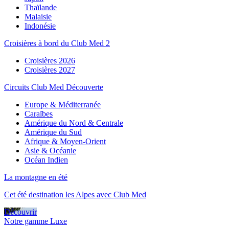
Thaïlande
Malaisie
Indonésie
Croisières à bord du Club Med 2
Croisières 2026
Croisières 2027
Circuits Club Med Découverte
Europe & Méditerranée
Caraïbes
Amérique du Nord & Centrale
Amérique du Sud
Afrique & Moyen-Orient
Asie & Océanie
Océan Indien
La montagne en été
Cet été destination les Alpes avec Club Med
Découvrir
Notre gamme Luxe