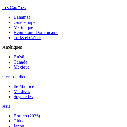
Les Caraïbes
Bahamas
Guadeloupe
Martinique
République Dominicaine
Turks et Caïcos
Amériques
Brésil
Canada
Mexique
Océan Indien
Île Maurice
Maldives
Seychelles
Asie
Borneo (2026)
Chine
Japon