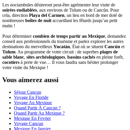
Les noctambules désireront peut-être agrémenter leur visite de
soirées endiablées
, aux environs de Tulum ou de Cancún. Pour
cela, direction
Playa del Carmen
, un lieu en bord de mer doté de
nombreuses
boîtes de nuit
accueillant les fêtards jusqu’au petit
matin !
Pour déterminer
combien de temps partir au Mexique
, demandez
conseil aux professionnels du tourisme et partez explorer les autres
destinations du merveilleux
Yucatán
, État où se situent
Cancún
et
Tulum
. Au programme de votre circuit : de superbes
plages de
sable blanc
,
sites archéologiques
,
bassins cachés
en pleine forêt,
cocotiers
à perte de vue… Il vous faudra sans hésiter prolonger
votre visite du Mexique !
Vous aimerez aussi
Séjour Cancun
Voyage En Floride
Voyage Au Mexique
Quand Partir À Cancun ?
Quand Partir Au Mexique ?
Mexique En Fevrier
Voyage Cancun
Mexique En Janvier