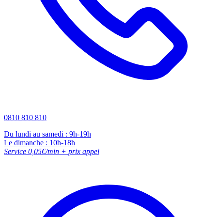
0810 810 810
Du lundi au samedi : 9h-19h
Le dimanche : 10h-18h
Service 0,05€/min + prix appel