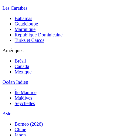
Les Caraïbes
Bahamas
Guadeloupe
Martinique
République Dominicaine
Turks et Caïcos
Amériques
Brésil
Canada
Mexique
Océan Indien
Île Maurice
Maldives
Seychelles
Asie
Borneo (2026)
Chine
Japon