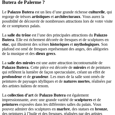
Butera de Palerme ?
Le
Palazzo Butera
est un lieu d’une grande richesse
culturelle
, qui
regorge de trésors
artistiques
et
architecturaux
. Vous aurez la
possibilité de découvrir de nombreuses attractions lors de votre visite
de ce somptueux palais.
La
salle du trône
est l’une des principales attractions du
Palazzo
Butera
. Elle est richement décorée de fresques et de sculptures en
stuc
, qui illustrent des scènes
historiques
et
mythologiques
. Son
plafond est orné de fresques représentant des anges, des allégories
de la musique et des
dieux grecs
.
La
salle des miroirs
est une autre attraction incontournable de
Palazzo Butera
. Cette pièce est décorée de
miroirs
et de peintures
qui reflètent la lumière de façon spectaculaire, créant un effet de
profondeur
et de
grandeur
. Les murs de la salle sont ornés de
peintures de paysages idylliques et de
natures mortes
, réalisées par
des artistes italiens de renom.
La
collection d’art
de
Palazzo Butera
est également
impressionnante, avec une grande variété de
sculptures
et de
peintures
exposées dans les différentes salles du palais. Vous
pouvez admirer des sculptures en
marbre
, des statues en
bronze
,
des peintures à l’huile et des fresques, réalisées par des artistes