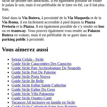
facile de profiter des attractions. Il est également possible de visiter
le palais le soir, mais il est préférable de le faire en été, car il fait plus
frais.
Situé dans la
Via Butera
, à proximité de la
Via Maqueda
et de la
Via Roma
, il est facilement accessible à pied depuis la
Piazza
Pretoria
et la
Piazza
. Il est également possible de s’y rendre en
bus
ou en
tramway
. Vous pouvez également vous rendre au
Palazzo
Butera
en voiture, mais il est préférable de se garer dans un
parking public
à proximité.
Vous aimerez aussi
Sejour Cefalu - Sicile
Guide Sicile Catacombes Des Capucins
Guide Sicile Parc Archeologique De Neapolis
Guide Sicile Port De Palerme
Guide Sicile Porta Nuova
Guide Sicile Ile Belle
Guide Sicile Eglise Sainte Catherine
Guide Sicile Eglise Du Gesu
Guide Sicile Villa Palagonia
Guide Sicile Quattro Canti
Vacances All inclusive en famille en Sicile
Guide Sicile Cathedrale Saint Jean Baptiste