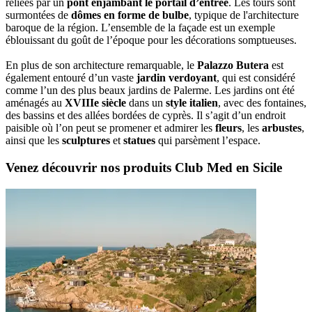
reliées par un
pont enjambant le portail d’entrée
. Les tours sont
surmontées de
dômes en forme de bulbe
, typique de l'architecture
baroque de la région. L’ensemble de la façade est un exemple
éblouissant du goût de l’époque pour les décorations somptueuses.
En plus de son architecture remarquable, le
Palazzo Butera
est
également entouré d’un vaste
jardin verdoyant
, qui est considéré
comme l’un des plus beaux jardins de Palerme. Les jardins ont été
aménagés au
XVIIIe siècle
dans un
style italien
, avec des fontaines,
des bassins et des allées bordées de cyprès. Il s’agit d’un endroit
paisible où l’on peut se promener et admirer les
fleurs
, les
arbustes
,
ainsi que les
sculptures
et
statues
qui parsèment l’espace.
Venez découvrir nos produits Club Med en Sicile