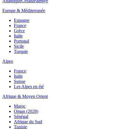
Atlantique
Cefalù
Palmiye
Europe & Méditerranée
Espagne
France
Grèce
Italie
Portugal
Sicile
Turquie
Alpes
France
Italie
Suisse
Les Alpes en été
Afrique & Moyen Orient
Maroc
Oman (2028)
Sénégal
Afrique du Sud
Tunisie