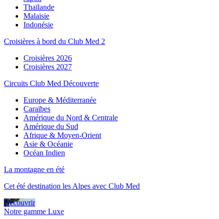
Thaïlande
Malaisie
Indonésie
Croisières à bord du Club Med 2
Croisières 2026
Croisières 2027
Circuits Club Med Découverte
Europe & Méditerranée
Caraïbes
Amérique du Nord & Centrale
Amérique du Sud
Afrique & Moyen-Orient
Asie & Océanie
Océan Indien
La montagne en été
Cet été destination les Alpes avec Club Med
Découvrir
Notre gamme Luxe