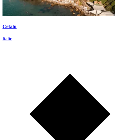
Cefalù
Italie