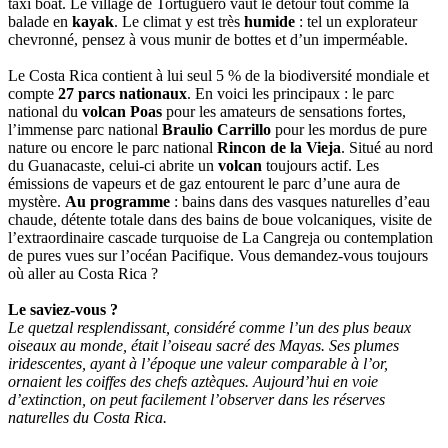
taxi boat. Le village de Tortuguero vaut le détour tout comme la
balade en
kayak
. Le climat y est très
humide
: tel un explorateur
chevronné, pensez à vous munir de bottes et d’un imperméable.
Le Costa Rica contient à lui seul 5 % de la biodiversité mondiale et
compte
27 parcs nationaux
. En voici les principaux : le parc
national du
volcan Poas
pour les amateurs de sensations fortes,
l’immense parc national
Braulio Carrillo
pour les mordus de pure
nature ou encore le parc national
Rincon de la Vieja
. Situé au nord
du Guanacaste, celui-ci abrite un
volcan
toujours actif. Les
émissions de vapeurs et de gaz entourent le parc d’une aura de
mystère.
Au programme
: bains dans des vasques naturelles d’eau
chaude, détente totale dans des bains de boue volcaniques, visite de
l’extraordinaire cascade turquoise de La Cangreja ou contemplation
de pures vues sur l’océan Pacifique. Vous demandez-vous toujours
où aller au Costa Rica ?
Le saviez-vous ?
Le quetzal resplendissant, considéré comme l’un des plus beaux
oiseaux au monde, était l’oiseau sacré des Mayas. Ses plumes
iridescentes, ayant à l’époque une valeur comparable à l’or,
ornaient les coiffes des chefs aztèques. Aujourd’hui en voie
d’extinction, on peut facilement l’observer dans les réserves
naturelles du Costa Rica.