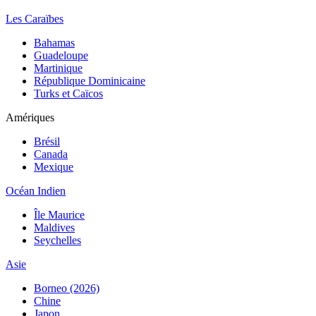
Les Caraïbes
Bahamas
Guadeloupe
Martinique
République Dominicaine
Turks et Caïcos
Amériques
Brésil
Canada
Mexique
Océan Indien
Île Maurice
Maldives
Seychelles
Asie
Borneo (2026)
Chine
Japon