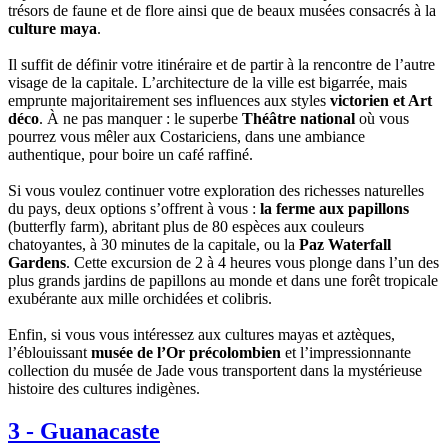
trésors de faune et de flore ainsi que de beaux musées consacrés à la
culture maya
.
Il suffit de définir votre itinéraire et de partir à la rencontre de l’autre
visage de la capitale. L’architecture de la ville est bigarrée, mais
emprunte majoritairement ses influences aux styles
victorien et Art
déco
. À ne pas manquer : le superbe
Théâtre national
où vous
pourrez vous mêler aux Costariciens, dans une ambiance
authentique, pour boire un café raffiné.
Si vous voulez continuer votre exploration des richesses naturelles
du pays, deux options s’offrent à vous :
la ferme aux papillons
(butterfly farm), abritant plus de 80 espèces aux couleurs
chatoyantes, à 30 minutes de la capitale, ou la
Paz Waterfall
Gardens
. Cette excursion de 2 à 4 heures vous plonge dans l’un des
plus grands jardins de papillons au monde et dans une forêt tropicale
exubérante aux mille orchidées et colibris.
Enfin, si vous vous intéressez aux cultures mayas et aztèques,
l’éblouissant
musée de l’Or précolombien
et l’impressionnante
collection du musée de Jade vous transportent dans la mystérieuse
histoire des cultures indigènes.
3
-
Guanacaste