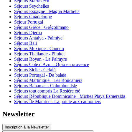
Séjours Marrakech
Séjours Seychelles
Séjours Espagne - Magna Marbella
Séjours Guadeloupe
Séjour Portugal
Séjours Grèce - Grégolimano
Séjours Djerba
Séjours Antalya - Palmiye
Séjours Bali
Séjours Mexique - Cancun
Séjours Thailande - Phuket
Séjours Royan - La Palmyre
Séjours Cote d'Azur - Opio en provence
Séjours Sicile - Cefalù
Séjours Portugal - Da balaia
Séjours Martinique - Les Boucaniers
Séjours Bahamas - Columbus Isle
Séjours tout compris La Rosière été
Séjours République Dominicaine - Miches Playa Esmeralda
Séjours Île Maurice - La pointe aux cannoniers
Newsletter
Inscription à la Newsletter