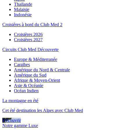
Thaïlande
Malaisie
Indonésie
Croisières à bord du Club Med 2
Croisières 2026
Croisières 2027
Circuits Club Med Découverte
Europe & Méditerranée
Caraïbes
Amérique du Nord & Centrale
Amérique du Sud
Afrique & Moyen-Orient
Asie & Océanie
Océan Indien
La montagne en été
Cet été destination les Alpes avec Club Med
Découvrir
Notre gamme Luxe