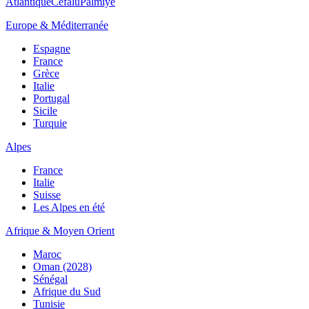
Atlantique
Cefalù
Palmiye
Europe & Méditerranée
Espagne
France
Grèce
Italie
Portugal
Sicile
Turquie
Alpes
France
Italie
Suisse
Les Alpes en été
Afrique & Moyen Orient
Maroc
Oman (2028)
Sénégal
Afrique du Sud
Tunisie