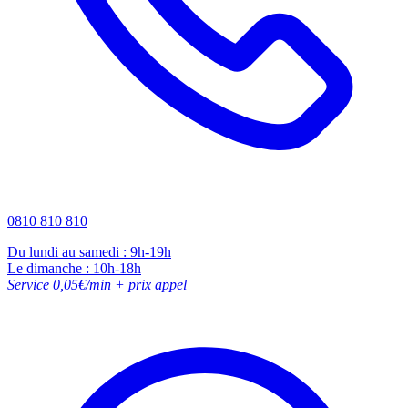
0810 810 810
Du lundi au samedi : 9h-19h
Le dimanche : 10h-18h
Service 0,05€/min + prix appel