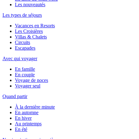
Les nouveautés
Les types de séjours
Vacances en Resorts
Les Croisières
Villas & Chalets
Circuits
Escapades
Avec qui voyager
En famille
En couple
Voyage de noces
Voyager seul
Quand partir
À la dernière minute
En automne
En hiver
Au printemps
En été