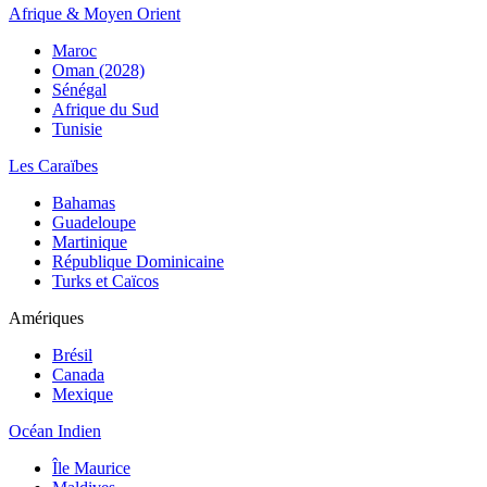
Afrique & Moyen Orient
Maroc
Oman (2028)
Sénégal
Afrique du Sud
Tunisie
Les Caraïbes
Bahamas
Guadeloupe
Martinique
République Dominicaine
Turks et Caïcos
Amériques
Brésil
Canada
Mexique
Océan Indien
Île Maurice