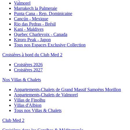
Valmorel
Marrakech la Palmeraie
Punta Cana - Rep. Dominicaine
Cancún - Mexique
Rio das Pedras - Brésil
Kani - Maldives
Quebec Charlevoix - Canada
Kiroro Peak - Japon
Tous nos Espaces Exclusive Collection
Croisières à bord du Club Med 2
Croisières 2026
Croisières 2027
Nos Villas & Chalets
Appartements-Chalets de Grand Massif Samoëns Morillon
Appartements-Chalets de Valmorel
Villas de Finolhu
Villas d'Albion
Tous nos Villas & Chalets
Club Med 2