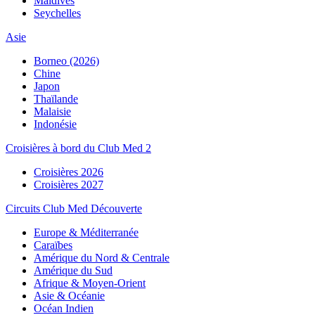
Maldives
Seychelles
Asie
Borneo (2026)
Chine
Japon
Thaïlande
Malaisie
Indonésie
Croisières à bord du Club Med 2
Croisières 2026
Croisières 2027
Circuits Club Med Découverte
Europe & Méditerranée
Caraïbes
Amérique du Nord & Centrale
Amérique du Sud
Afrique & Moyen-Orient
Asie & Océanie
Océan Indien