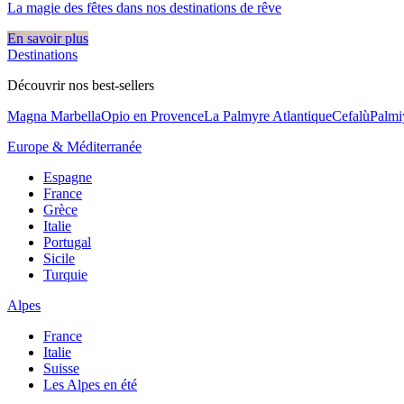
La magie des fêtes dans nos destinations de rêve​
En savoir plus
Destinations
Découvrir nos best-sellers
Magna Marbella
Opio en Provence
La Palmyre Atlantique
Cefalù
Palmi
Europe & Méditerranée
Espagne
France
Grèce
Italie
Portugal
Sicile
Turquie
Alpes
France
Italie
Suisse
Les Alpes en été