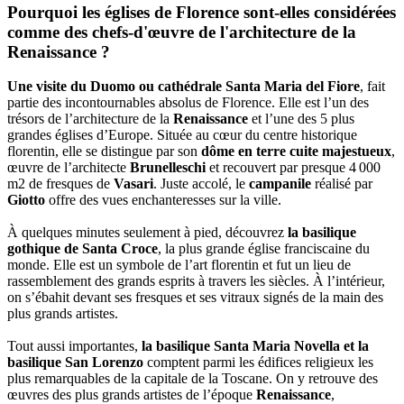
Pourquoi les églises de Florence sont-elles considérées
comme des chefs-d'œuvre de l'architecture de la
Renaissance ?
Une visite du Duomo ou cathédrale Santa Maria del Fiore
, fait
partie des incontournables absolus de Florence. Elle est l’un des
trésors de l’architecture de la
Renaissance
et l’une des 5 plus
grandes églises d’Europe. Située au cœur du centre historique
florentin, elle se distingue par son
dôme en terre cuite majestueux
,
œuvre de l’architecte
Brunelleschi
et recouvert par presque 4 000
m2 de fresques de
Vasari
. Juste accolé, le
campanile
réalisé par
Giotto
offre des vues enchanteresses sur la ville.
À quelques minutes seulement à pied, découvrez
la basilique
gothique de Santa Croce
, la plus grande église franciscaine du
monde. Elle est un symbole de l’art florentin et fut un lieu de
rassemblement des grands esprits à travers les siècles. À l’intérieur,
on s’ébahit devant ses fresques et ses vitraux signés de la main des
plus grands artistes.
Tout aussi importantes,
la basilique Santa Maria Novella et la
basilique San Lorenzo
comptent parmi les édifices religieux les
plus remarquables de la capitale de la Toscane. On y retrouve des
œuvres des plus grands artistes de l’époque
Renaissance
,