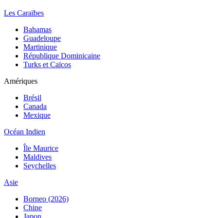
Les Caraïbes
Bahamas
Guadeloupe
Martinique
République Dominicaine
Turks et Caïcos
Amériques
Brésil
Canada
Mexique
Océan Indien
Île Maurice
Maldives
Seychelles
Asie
Borneo (2026)
Chine
Japon