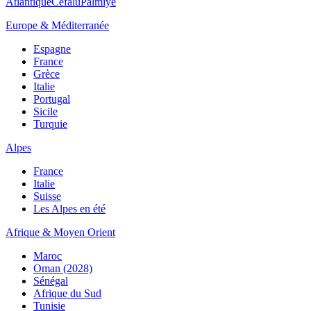
Atlantique
Cefalù
Palmiye
Europe & Méditerranée
Espagne
France
Grèce
Italie
Portugal
Sicile
Turquie
Alpes
France
Italie
Suisse
Les Alpes en été
Afrique & Moyen Orient
Maroc
Oman (2028)
Sénégal
Afrique du Sud
Tunisie