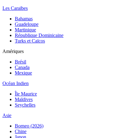
Les Caraïbes
Bahamas
Guadeloupe
Martinique
République Dominicaine
Turks et Caïcos
Amériques
Brésil
Canada
Mexique
Océan Indien
Île Maurice
Maldives
Seychelles
Asie
Borneo (2026)
Chine
Japon