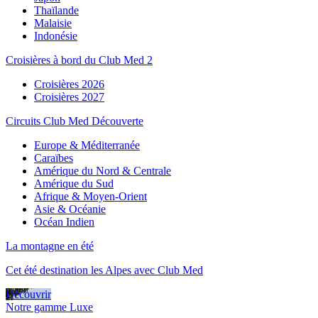
Thaïlande
Malaisie
Indonésie
Croisières à bord du Club Med 2
Croisières 2026
Croisières 2027
Circuits Club Med Découverte
Europe & Méditerranée
Caraïbes
Amérique du Nord & Centrale
Amérique du Sud
Afrique & Moyen-Orient
Asie & Océanie
Océan Indien
La montagne en été
Cet été destination les Alpes avec Club Med
Découvrir
Notre gamme Luxe