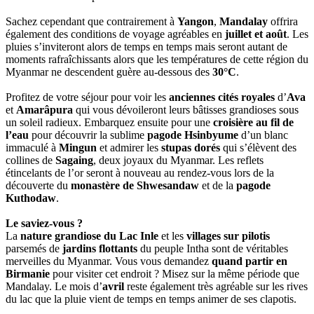
Sachez cependant que contrairement à
Yangon
,
Mandalay
offrira
également des conditions de voyage agréables en
juillet et août
. Les
pluies s’inviteront alors de temps en temps mais seront autant de
moments rafraîchissants alors que les températures de cette région du
Myanmar ne descendent guère au-dessous des
30°C
.
Profitez de votre séjour pour voir les
anciennes cités royales
d’
Ava
et
Amarâpura
qui vous dévoileront leurs bâtisses grandioses sous
un soleil radieux. Embarquez ensuite pour une
croisière au fil de
l’eau
pour découvrir la sublime
pagode Hsinbyume
d’un blanc
immaculé à
Mingun
et admirer les
stupas dorés
qui s’élèvent des
collines de
Sagaing
, deux joyaux du Myanmar. Les reflets
étincelants de l’or seront à nouveau au rendez-vous lors de la
découverte du
monastère de Shwesandaw
et de la
pagode
Kuthodaw
.
Le saviez-vous ?
La
nature grandiose du Lac Inle
et les
villages sur pilotis
parsemés de
jardins flottants
du peuple Intha sont de véritables
merveilles du Myanmar. Vous vous demandez
quand partir en
Birmanie
pour visiter cet endroit ? Misez sur la même période que
Mandalay. Le mois d’
avril
reste également très agréable sur les rives
du lac que la pluie vient de temps en temps animer de ses clapotis.