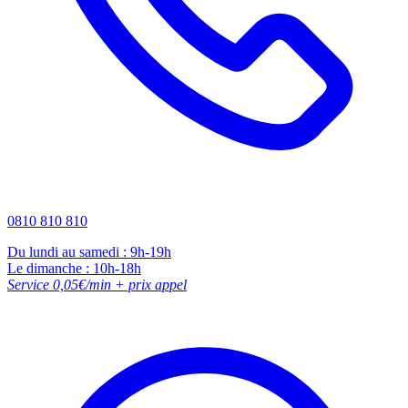
0810 810 810
Du lundi au samedi : 9h-19h
Le dimanche : 10h-18h
Service 0,05€/min + prix appel