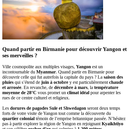
Quand partir en Birmanie pour découvrir Yangon et
ses merveilles ?
Ville cosmopolite aux multiples visages,
Yangon
est un
incontournable du
Myanmar
. Quand partir en Birmanie pour
découvrir celle qui fut autrefois la capitale du pays ? La
saison des
pluies
qui s’étend de
juin à octobre
y est particulièrement
chaude
et arrosée
. En revanche, de
décembre à mars
, la
température
moyenne de 28°C
vous promet un
climat idéal
pour arpenter les
rues de ce centre culturel et religieux.
Les
dorures de pagodes Sule et Shwedagon
seront deux temps
forts de votre visite de Yangon tout comme la découverte du
quartier colonial
témoin de l’emprise britannique passée. N’hésitez
pas à partir explorer la région de Yangon en rejoignant
Kyaikhtiyo
et son célèbre
rocher d’or
qui culmine à
1 200 mètres
.