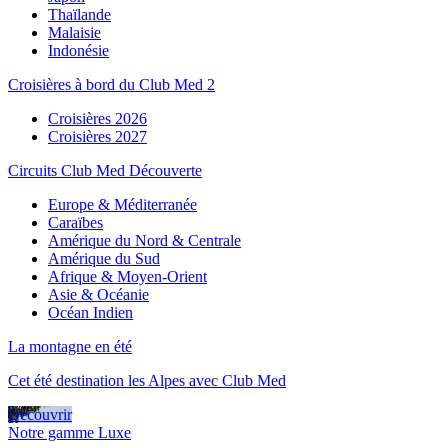
Thaïlande
Malaisie
Indonésie
Croisières à bord du Club Med 2
Croisières 2026
Croisières 2027
Circuits Club Med Découverte
Europe & Méditerranée
Caraïbes
Amérique du Nord & Centrale
Amérique du Sud
Afrique & Moyen-Orient
Asie & Océanie
Océan Indien
La montagne en été
Cet été destination les Alpes avec Club Med
Découvrir
Notre gamme Luxe