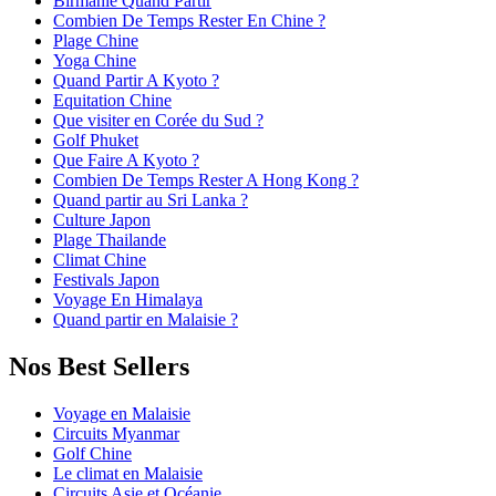
Birmanie Quand Partir
Combien De Temps Rester En Chine ?
Plage Chine
Yoga Chine
Quand Partir A Kyoto ?
Equitation Chine
Que visiter en Corée du Sud ?
Golf Phuket
Que Faire A Kyoto ?
Combien De Temps Rester A Hong Kong ?
Quand partir au Sri Lanka ?
Culture Japon
Plage Thailande
Climat Chine
Festivals Japon
Voyage En Himalaya
Quand partir en Malaisie ?
Nos Best Sellers
Voyage en Malaisie
Circuits Myanmar
Golf Chine
Le climat en Malaisie
Circuits Asie et Océanie