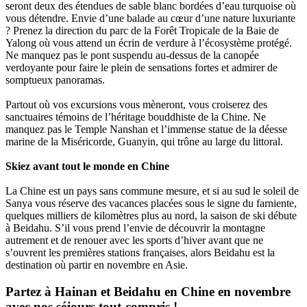
seront deux des étendues de sable blanc bordées d’eau turquoise où
vous détendre. Envie d’une balade au cœur d’une nature luxuriante
? Prenez la direction du parc de la Forêt Tropicale de la Baie de
Yalong où vous attend un écrin de verdure à l’écosystème protégé.
Ne manquez pas le pont suspendu au-dessus de la canopée
verdoyante pour faire le plein de sensations fortes et admirer de
somptueux panoramas.
Partout où vos excursions vous mèneront, vous croiserez des
sanctuaires témoins de l’héritage bouddhiste de la Chine. Ne
manquez pas le Temple Nanshan et l’immense statue de la déesse
marine de la Miséricorde, Guanyin, qui trône au large du littoral.
Skiez avant tout le monde en Chine
La Chine est un pays sans commune mesure, et si au sud le soleil de
Sanya vous réserve des vacances placées sous le signe du farniente,
quelques milliers de kilomètres plus au nord, la saison de ski débute
à Beidahu. S’il vous prend l’envie de découvrir la montagne
autrement et de renouer avec les sports d’hiver avant que ne
s’ouvrent les premières stations françaises, alors Beidahu est la
destination où partir en novembre en Asie.
Partez à Hainan et Beidahu en Chine en novembre
avec nos séjours tout-compris !