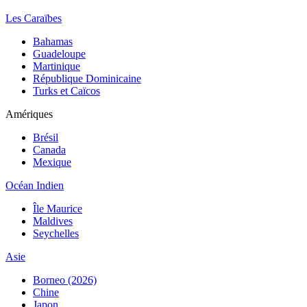
Les Caraïbes
Bahamas
Guadeloupe
Martinique
République Dominicaine
Turks et Caïcos
Amériques
Brésil
Canada
Mexique
Océan Indien
Île Maurice
Maldives
Seychelles
Asie
Borneo (2026)
Chine
Japon