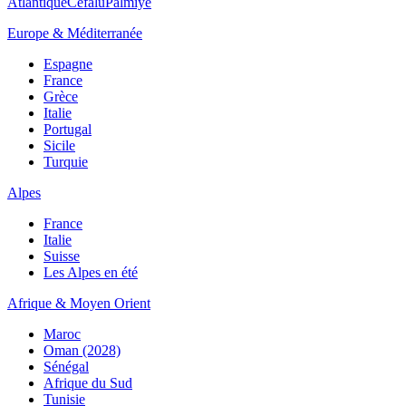
Atlantique
Cefalù
Palmiye
Europe & Méditerranée
Espagne
France
Grèce
Italie
Portugal
Sicile
Turquie
Alpes
France
Italie
Suisse
Les Alpes en été
Afrique & Moyen Orient
Maroc
Oman (2028)
Sénégal
Afrique du Sud
Tunisie