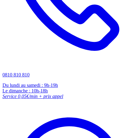
0810 810 810
Du lundi au samedi : 9h-19h
Le dimanche : 10h-18h
Service 0,05€/min + prix appel