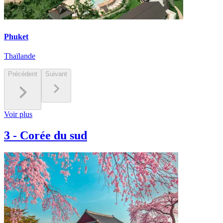
Phuket
Thaïlande
Précédent
Suivant
Voir plus
3
-
Corée du sud