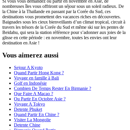
Si vous vous demandez où partir en novembre en Asie, de
nombreuses îles vous offriront un séjour sous un soleil radieux. De
la Chine à la Thaïlande en passant par la Corée du Sud, ces
destinations vous promettent des vacances riches en découvertes.
Baignades sous les cieux bienveillants d’un climat tropical, circuit à
travers les trésors de la Corée du Sud et même ski sur les pentes de
Beidahu, qui sera la station référence pour s’adonner aux joies de la
glisse en cette période : en novembre, toutes les envies ont leur
destination en Asie !
Vous aimerez aussi
Sejour A Kyoto
Quand Partir Hong Kong ?
Voyage en famille à Bali
Golf en Indonésie
Combien De Temps Rester En Birmanie ?
Que Faire A Macao ?
Ou Partir En Octobre Asie ?
Voyage A Tokyo
Detente Phuket
Quand Partir En Chine ?
Visiter La Mongolie
Detente Chine