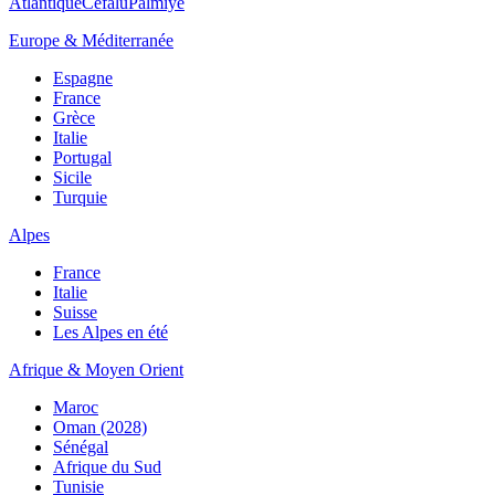
Atlantique
Cefalù
Palmiye
Europe & Méditerranée
Espagne
France
Grèce
Italie
Portugal
Sicile
Turquie
Alpes
France
Italie
Suisse
Les Alpes en été
Afrique & Moyen Orient
Maroc
Oman (2028)
Sénégal
Afrique du Sud
Tunisie