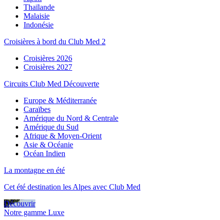
Thaïlande
Malaisie
Indonésie
Croisières à bord du Club Med 2
Croisières 2026
Croisières 2027
Circuits Club Med Découverte
Europe & Méditerranée
Caraïbes
Amérique du Nord & Centrale
Amérique du Sud
Afrique & Moyen-Orient
Asie & Océanie
Océan Indien
La montagne en été
Cet été destination les Alpes avec Club Med
Découvrir
Notre gamme Luxe