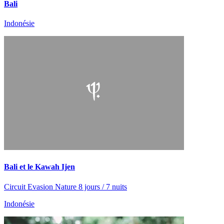
Bali
Indonésie
Bali et le Kawah Ijen
Circuit Evasion Nature 8 jours / 7 nuits
Indonésie