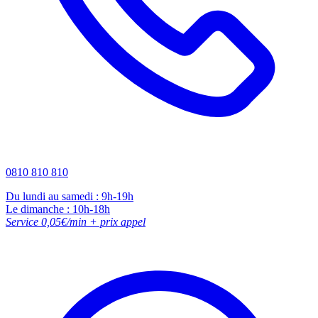
0810 810 810
Du lundi au samedi : 9h-19h
Le dimanche : 10h-18h
Service 0,05€/min + prix appel