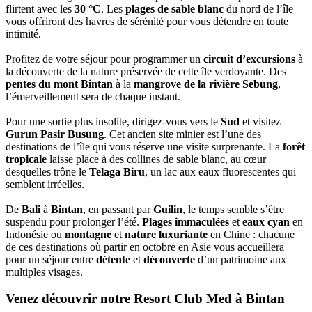
flirtent avec les
30 °C
. Les
plages de sable blanc
du nord de l’île
vous offriront des havres de sérénité pour vous détendre en toute
intimité.
Profitez de votre séjour pour programmer un
circuit d’excursions
à
la découverte de la nature préservée de cette île verdoyante. Des
pentes du mont Bintan
à la
mangrove de la rivière Sebung
,
l’émerveillement sera de chaque instant.
Pour une sortie plus insolite, dirigez-vous vers le
Sud
et visitez
Gurun Pasir Busung
. Cet ancien site minier est l’une des
destinations de l’île qui vous réserve une visite surprenante. La
forêt
tropicale
laisse place à des collines de sable blanc, au cœur
desquelles trône le
Telaga Biru
, un lac aux eaux fluorescentes qui
semblent irréelles.
De
Bali
à
Bintan
, en passant par
Guilin
, le temps semble s’être
suspendu pour prolonger l’été.
Plages immaculées
et
eaux cyan
en
Indonésie ou
montagne
et
nature luxuriante
en Chine : chacune
de ces destinations où partir en octobre en Asie vous accueillera
pour un séjour entre
détente
et
découverte
d’un patrimoine aux
multiples visages.
Venez découvrir notre Resort Club Med à Bintan