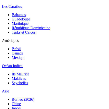
Les Caraïbes
Bahamas
Guadeloupe
Martinique
République Dominicaine
Turks et Caïcos
Amériques
Brésil
Canada
Mexique
Océan Indien
Île Maurice
Maldives
Seychelles
Asie
Borneo (2026)
Chine
Japon