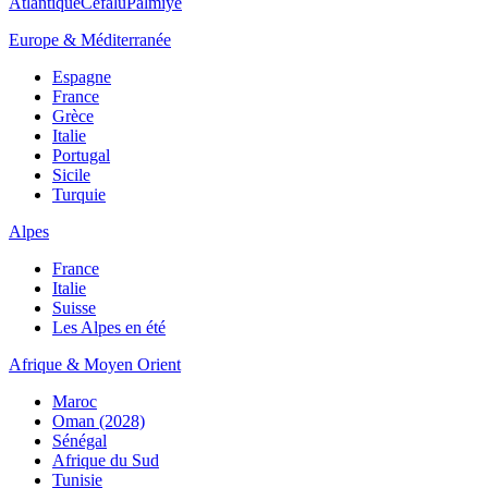
Atlantique
Cefalù
Palmiye
Europe & Méditerranée
Espagne
France
Grèce
Italie
Portugal
Sicile
Turquie
Alpes
France
Italie
Suisse
Les Alpes en été
Afrique & Moyen Orient
Maroc
Oman (2028)
Sénégal
Afrique du Sud
Tunisie