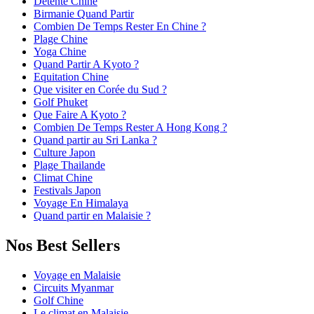
Detente Chine
Birmanie Quand Partir
Combien De Temps Rester En Chine ?
Plage Chine
Yoga Chine
Quand Partir A Kyoto ?
Equitation Chine
Que visiter en Corée du Sud ?
Golf Phuket
Que Faire A Kyoto ?
Combien De Temps Rester A Hong Kong ?
Quand partir au Sri Lanka ?
Culture Japon
Plage Thailande
Climat Chine
Festivals Japon
Voyage En Himalaya
Quand partir en Malaisie ?
Nos Best Sellers
Voyage en Malaisie
Circuits Myanmar
Golf Chine
Le climat en Malaisie