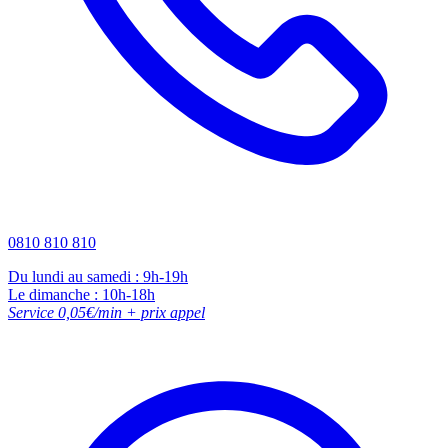
0810 810 810
Du lundi au samedi : 9h-19h
Le dimanche : 10h-18h
Service 0,05€/min + prix appel