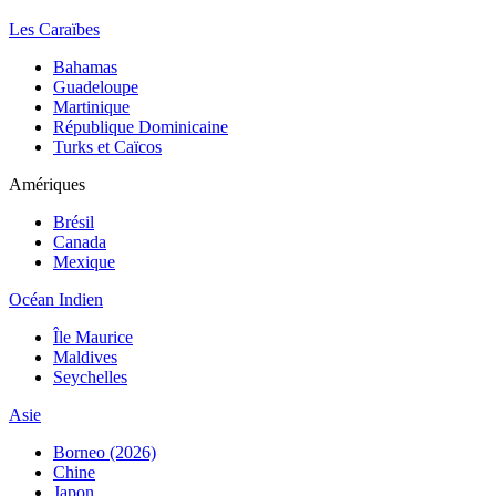
Les Caraïbes
Bahamas
Guadeloupe
Martinique
République Dominicaine
Turks et Caïcos
Amériques
Brésil
Canada
Mexique
Océan Indien
Île Maurice
Maldives
Seychelles
Asie
Borneo (2026)
Chine
Japon