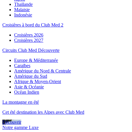
Thaïlande
Malaisie
Indonésie
Croisières à bord du Club Med 2
Croisières 2026
Croisières 2027
Circuits Club Med Découverte
Europe & Méditerranée
Caraïbes
Amérique du Nord & Centrale
Amérique du Sud
Afrique & Moyen-Orient
Asie & Océanie
Océan Indien
La montagne en été
Cet été destination les Alpes avec Club Med
Découvrir
Notre gamme Luxe